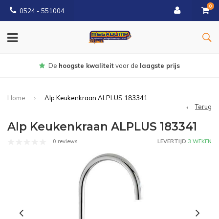
0
0524 - 551004
Gratis
bezorgd vanaf €150
Home
Alp Keukenkraan ALPLUS 183341
Terug
Alp Keukenkraan ALPLUS 183341
0 reviews
LEVERTIJD
3 WEKEN