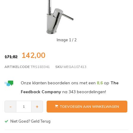
Image
1
/ 2
142,00
171,82
ARTIKELCODE
TRS183341
SKU
MEGA107413
Onze klanten beoordelen ons met een
8,6
op
The
Feedback Company
na
343
beoordelingen!
-
+
TOEVOEGEN AAN WINKELWAGEN
Gratis bezorgen v.a. € 150,-(NL)