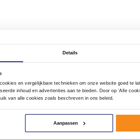
#mijndroombadkamer
ouw badkamer op Instagram met #mijndroombadkamer en tag @m
Details
omgeving vol met unieke badkamerstijlen. Doe je mee?
p
okies en vergelijkbare technieken om onze website goed te late
seerde inhoud en advertenties aan te bieden. Door op 'Alle cooki
uik van alle cookies zoals beschreven in ons beleid.
Aanpassen