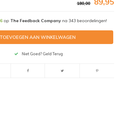
89,95
180,00
,6
op
The Feedback Company
na
343
beoordelingen!
TOEVOEGEN AAN WINKELWAGEN
Niet Goed? Geld Terug
Afbeelding vergroten