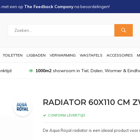
s met een
op
The Feedback Company
na
beoordelingen!
TOILETTEN
LIGBADEN
VERWARMING
WASTAFELS
ACCESSOIRES
M
nktijd
1000m2
showroom in Tiel, Dalen, Wormer & Eindh
RADIATOR 60X110 CM Z
CONFORM LEVERTIJD
De Aqua Royal radiator is een ideaal product voor