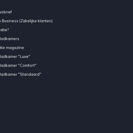
sbrief
 Business (Zakelijke klanten)
atie?
Badkamers
atie magazine
Badkamer "Luxe"
Badkamer "Comfort"
Badkamer "Standaard"