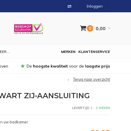
Inloggen
0,00
0
EER....
MERKEN
KLANTENSERVICE
oven
De
hoogste kwaliteit
voor de
laagste prijs
Terug naar overzicht
WART ZIJ-AANSLUITING
LEVERTIJD
2 - 3 WEKEN
 in uw badkamer.