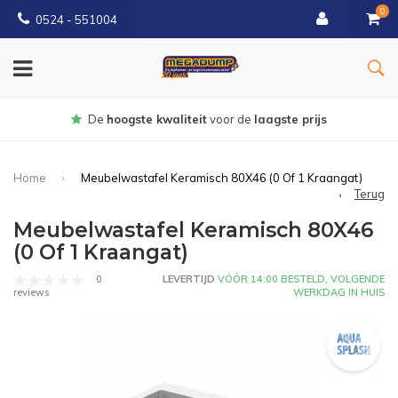
0
0524 - 551004
rijs
Gratis
bezorgd vanaf €150
Home
Meubelwastafel Keramisch 80X46 (0 Of 1 Kraangat)
Terug
Meubelwastafel Keramisch 80X46
(0 Of 1 Kraangat)
0
LEVERTIJD
VÓÓR 14:00 BESTELD, VOLGENDE
WERKDAG IN HUIS
reviews