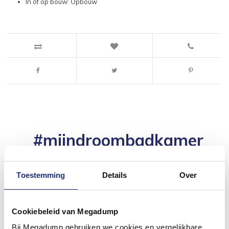
In of op bouw: Opbouw
#mijndroombadkamer
Wij geloven in de kracht van delen. Deel jouw
badkamer op Instagram met #mijndroombadkamer
en tag @megadumpnl. Samen bouwen we een
Toestemming
Details
Over
inspirerende omgeving vol met unieke
badkamerstijlen. Doe je mee?
Cookiebeleid van Megadump
Bij Megadump gebruiken we cookies en vergelijkbare