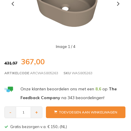
Image
1
/ 4
367,00
431,97
ARTIKELCODE
ARCWAS805263
SKU
WAS805263
Onze klanten beoordelen ons met een
8,6
op
The
Feedback Company
na
343
beoordelingen!
-
+
TOEVOEGEN AAN WINKELWAGEN
Gratis bezorgen v.a. € 150,-(NL)