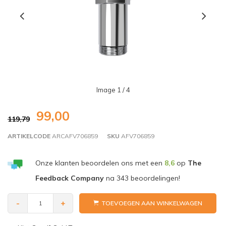
Image
1
/ 4
99,00
119,79
ARTIKELCODE
ARCAFV706859
SKU
AFV706859
Onze klanten beoordelen ons met een
8,6
op
The
Feedback Company
na
343
beoordelingen!
-
+
TOEVOEGEN AAN WINKELWAGEN