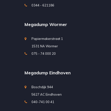
0344 - 621186
Megadump Wormer
Papiermakerstraat 1
1531 NA Wormer
075 - 74 000 20
Megadump Eindhoven
Boschdijk 944
5627 AC Eindhoven
040-741 00 41