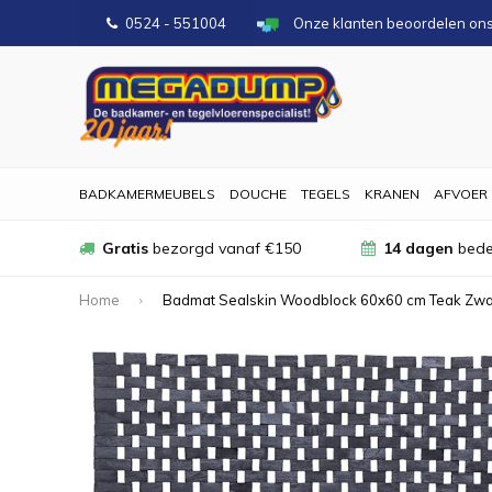
0524 - 551004
Onze klanten beoordelen on
BADKAMERMEUBELS
DOUCHE
TEGELS
KRANEN
AFVOER
Gratis
bezorgd vanaf €150
14 dagen
bede
Home
Badmat Sealskin Woodblock 60x60 cm Teak Zwa