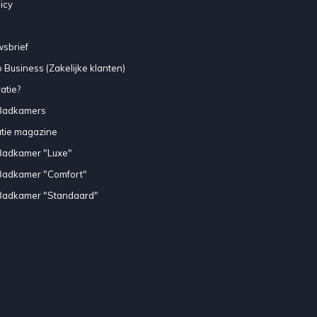
icy
sbrief
 Business (Zakelijke klanten)
atie?
Badkamers
atie magazine
Badkamer "Luxe"
Badkamer "Comfort"
Badkamer "Standaard"