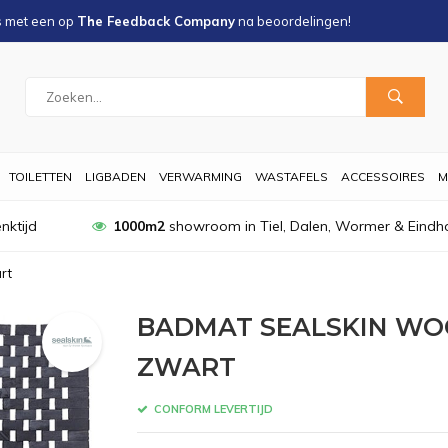
s met een
op
The Feedback Company
na
beoordelingen!
TOILETTEN
LIGBADEN
VERWARMING
WASTAFELS
ACCESSOIRES
M
nktijd
1000m2
showroom in Tiel, Dalen, Wormer & Eindh
rt
BADMAT SEALSKIN WO
ZWART
CONFORM LEVERTIJD