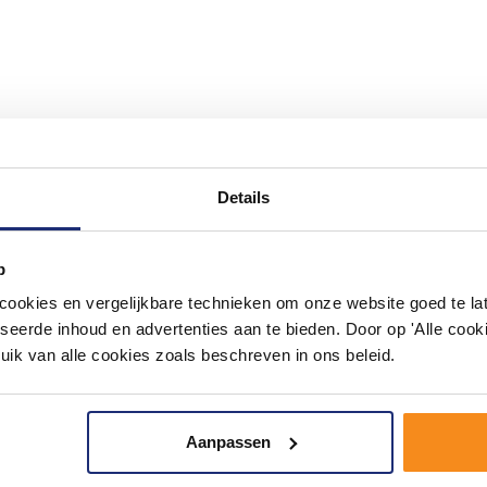
#mijndroombadkamer
Details
ouw badkamer op Instagram met #mijndroombadkamer en tag @m
omgeving vol met unieke badkamerstijlen. Doe je mee?
p
okies en vergelijkbare technieken om onze website goed te late
seerde inhoud en advertenties aan te bieden. Door op 'Alle cooki
uik van alle cookies zoals beschreven in ons beleid.
Aanpassen