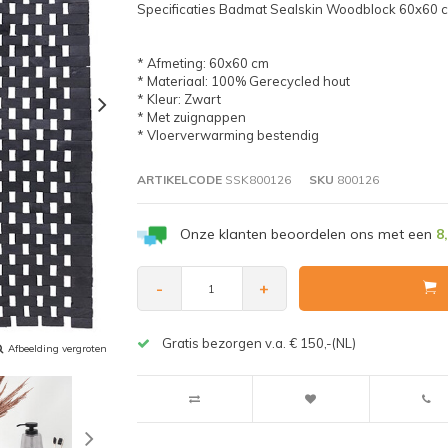
Specificaties Badmat Sealskin Woodblock 60x60 c
* Afmeting: 60x60 cm
* Materiaal: 100% Gerecycled hout
* Kleur: Zwart
* Met zuignappen
* Vloerverwarming bestendig
ARTIKELCODE
SSK800126
SKU
800126
Onze klanten beoordelen ons met een
8
-
+
Gratis bezorgen v.a. € 150,-(NL)
Afbeelding vergroten