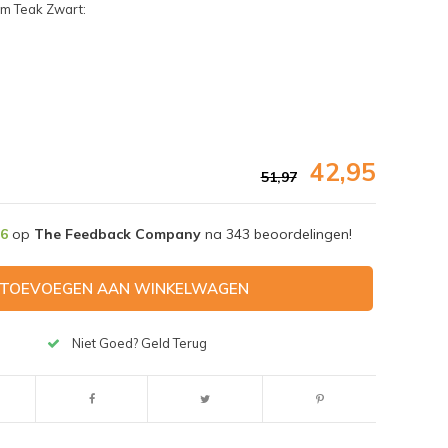
m Teak Zwart:
42,95
51,97
,6
op
The Feedback Company
na
343
beoordelingen!
TOEVOEGEN AAN WINKELWAGEN
Niet Goed? Geld Terug
Afbeelding vergroten