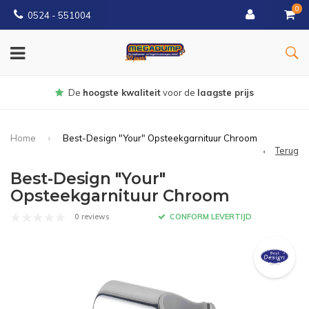
0
0524 - 551004
Gratis
bezorgd vanaf €150
Home
Best-Design "Your" Opsteekgarnituur Chroom
Terug
Best-Design "Your"
Opsteekgarnituur Chroom
0 reviews
CONFORM LEVERTIJD