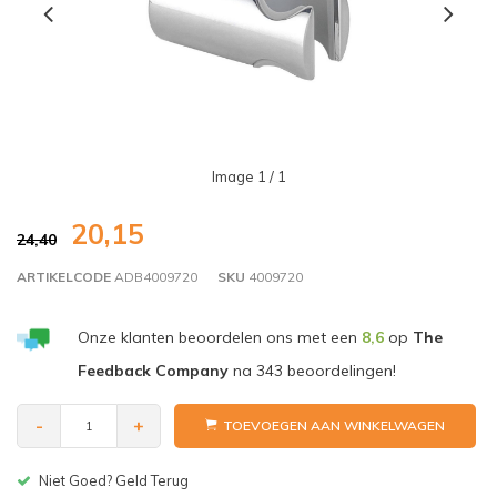
Image
1
/ 1
20,15
24,40
ARTIKELCODE
ADB4009720
SKU
4009720
Onze klanten beoordelen ons met een
8,6
op
The
Feedback Company
na
343
beoordelingen!
-
+
TOEVOEGEN AAN WINKELWAGEN
Gratis bezorgen v.a. € 150,-(NL)