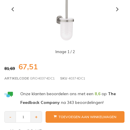
Image
1
/ 2
67,51
81,69
ARTIKELCODE
GRO40374DC1
SKU
40374DC1
Onze klanten beoordelen ons met een
8,6
op
The
Feedback Company
na
343
beoordelingen!
-
+
TOEVOEGEN AAN WINKELWAGEN