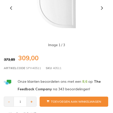
Image
1
/ 3
309,00
373,89
ARTIKELCODE
SPH40511
SKU
40511
Onze klanten beoordelen ons met een
8,6
op
The
Feedback Company
na
343
beoordelingen!
-
+
TOEVOEGEN AAN WINKELWAGEN