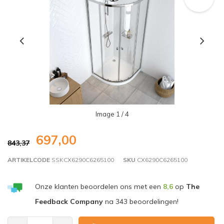
Image
1
/ 4
697,00
843,37
ARTIKELCODE
SSKCX6290C6265100
SKU
CX6290C6265100
Onze klanten beoordelen ons met een
8,6
op
The
Feedback Company
na
343
beoordelingen!