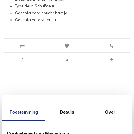
Type deur: Schuifdeur
Geschikt voor douchebak: Ja
Geschikt voor vloer: Ja
#mijndroombadkamer
Wij geloven in de kracht van delen. Deel jouw
Toestemming
Details
Over
badkamer op Instagram met #mijndroombadkamer
en tag @megadumpnl. Samen bouwen we een
inspirerende omgeving vol met unieke
badkamerstijlen. Doe je mee?
Cookiebeleid van Megadump