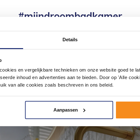
#mijndroombadkamer
ouw badkamer op Instagram met #mijndroombadkamer en tag @m
omgeving vol met unieke badkamerstijlen. Doe je mee?
Details
p
okies en vergelijkbare technieken om onze website goed te late
seerde inhoud en advertenties aan te bieden. Door op 'Alle cooki
uik van alle cookies zoals beschreven in ons beleid.
Aanpassen