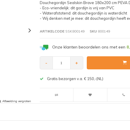
Douchegordijn Sealskin Brave 180x200 cm PEVA D
- Eco-vriendelijk: dit gordijn is vrij van PVC
- Waterafstotend: dit douchegordijn is waterdicht
- Wij denken met je mee: dit douchegordijn heeft 
ARTIKELCODE
SSK800149
SKU
800149
Onze klanten beoordelen ons met een
8
-
+
Gratis bezorgen v.a. € 150,-(NL)
Afbeelding vergroten