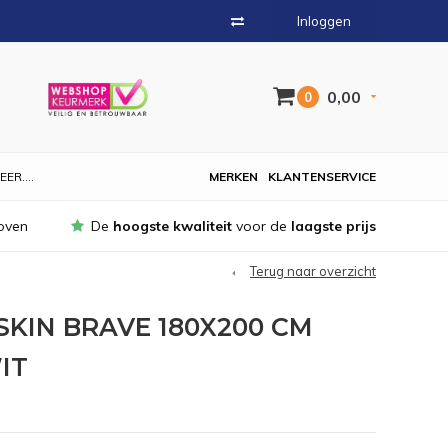
Inloggen
0,00
0
EER....
MERKEN
KLANTENSERVICE
oven
De
hoogste kwaliteit
voor de
laagste prijs
Terug naar overzicht
KIN BRAVE 180X200 CM
IT