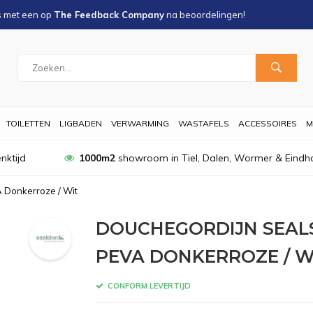
s met een
op
The Feedback Company
na
beoordelingen!
TOILETTEN
LIGBADEN
VERWARMING
WASTAFELS
ACCESSOIRES
M
nktijd
1000m2
showroom in Tiel, Dalen, Wormer & Eindh
 Donkerroze / Wit
DOUCHEGORDIJN SEALS
PEVA DONKERROZE / W
CONFORM LEVERTIJD