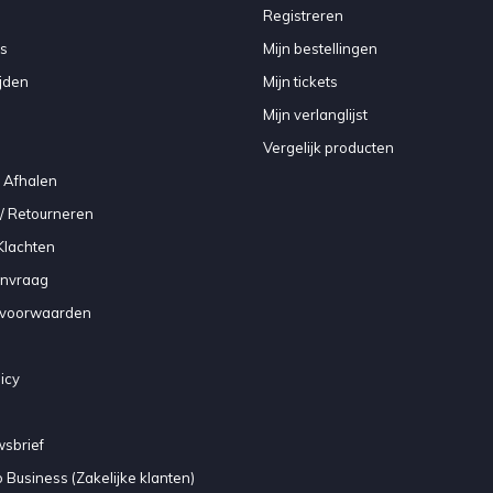
Registreren
s
Mijn bestellingen
jden
Mijn tickets
Mijn verlanglijst
Vergelijk producten
 Afhalen
/ Retourneren
Klachten
anvraag
voorwaarden
icy
sbrief
 Business (Zakelijke klanten)