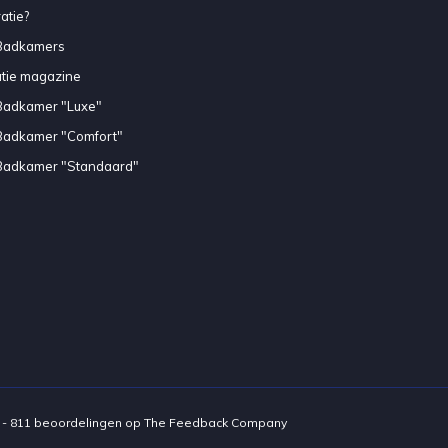
atie?
Badkamers
atie magazine
Badkamer "Luxe"
Badkamer "Comfort"
Badkamer "Standaard"
-
811
beoordelingen op
The Feedback Company