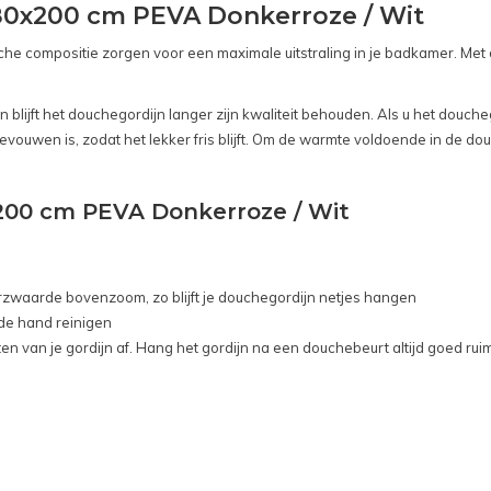
80x200 cm PEVA Donkerroze / Wit
e compositie zorgen voor een maximale uitstraling in je badkamer. Met di
lijft het douchegordijn langer zijn kwaliteit behouden. Als u het doucheg
tgevouwen is, zodat het lekker fris blijft. Om de warmte voldoende in de 
200 cm PEVA Donkerroze / Wit
rzwaarde bovenzoom, zo blijft je douchegordijn netjes hangen
 de hand reinigen
sten van je gordijn af. Hang het gordijn na een douchebeurt altijd goed ruim