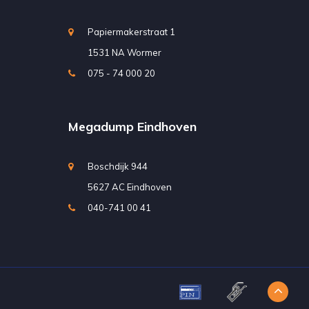
Papiermakerstraat 1
1531 NA Wormer
075 - 74 000 20
Megadump Eindhoven
Boschdijk 944
5627 AC Eindhoven
040-741 00 41