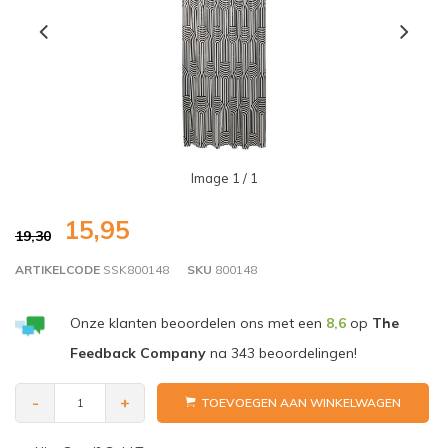
Image
1
/ 1
15,95
19,30
ARTIKELCODE
SSK800148
SKU
800148
Onze klanten beoordelen ons met een
8,6
op
The
Feedback Company
na
343
beoordelingen!
-
+
TOEVOEGEN AAN WINKELWAGEN