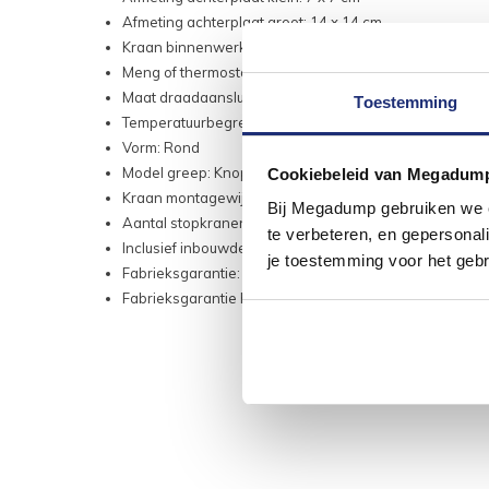
Afmeting achterplaat groot: 14 x 14 cm
Kraan binnenwerk: Keramisch
Meng of thermostatisch: Thermostatisch
Maat draadaansluiting (inch): 3/4"
Toestemming
Temperatuurbegrenzer: Ja
Vorm: Rond
Model greep: Knop
Cookiebeleid van Megadum
Kraan montagewijze: Inbouw
Bij Megadump gebruiken we co
Aantal stopkranen: 1
te verbeteren, en gepersonali
Inclusief inbouwdeel: Nee
je toestemming voor het gebr
Fabrieksgarantie: 5 jaar
Fabrieksgarantie Keramisch binnenwerk: 10 jaar