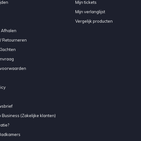
jden
Mijn tickets
Mijn verlanglijst
Vergelijk producten
 Afhalen
/ Retourneren
Klachten
anvraag
voorwaarden
icy
sbrief
 Business (Zakelijke klanten)
atie?
Badkamers