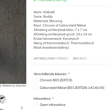
CONFORM LEVERTIJD
Merk: Hotbath
Serie: Buddy
Materiaal: Messing
Kleur: Chroom of Geborsteld Nikkel
Afmeting achterplaat klein: 7 x 7 cm
Afmeting achterplaat groot: 14 x 14 cm
Kraan binnenwerk: Keramisch
Meng of thermostatisch: Thermostatisch
Maat draadaansluiting (
ARTIKELCODE
HTBB012
SKU
B012
Verschillende kleuren:
*
Chroom (B012EXTCR)
Afbeelding vergroten
Geborsteld Nikkel (B012EXTGN) (+€140,00)
Inbouwbox:
*
Geen inbouwbox