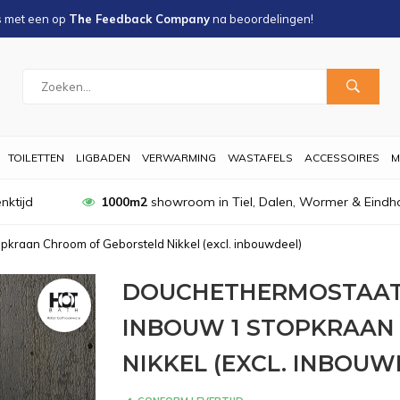
s met een
op
The Feedback Company
na
beoordelingen!
TOILETTEN
LIGBADEN
VERWARMING
WASTAFELS
ACCESSOIRES
M
nktijd
1000m2
showroom in Tiel, Dalen, Wormer & Eindh
kraan Chroom of Geborsteld Nikkel (excl. inbouwdeel)
DOUCHETHERMOSTAAT
INBOUW 1 STOPKRAAN
NIKKEL (EXCL. INBOUW