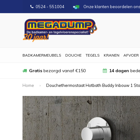
0524 - 551004
Onze klanten beoordelen on
BADKAMERMEUBELS
DOUCHE
TEGELS
KRANEN
AFVOER
Gratis
bezorgd vanaf €150
14 dagen
bede
Home
Douchethermostaat Hotbath Buddy Inbouw 1 Stop