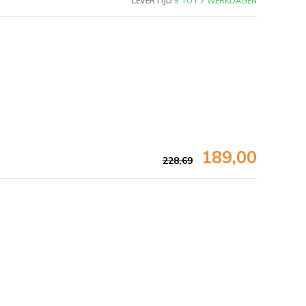
LEVERTIJD
5 TOT 7 WERKDAGEN
189,00
228,69
Afbeelding vergroten