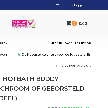
Inloggen
0,00
0
EER....
MERKEN
KLANTENSERVICE
oven
De
hoogste kwaliteit
voor de
laagste prijs
Terug naar overzicht
 HOTBATH BUDDY
 CHROOM OF GEBORSTELD
DEEL)