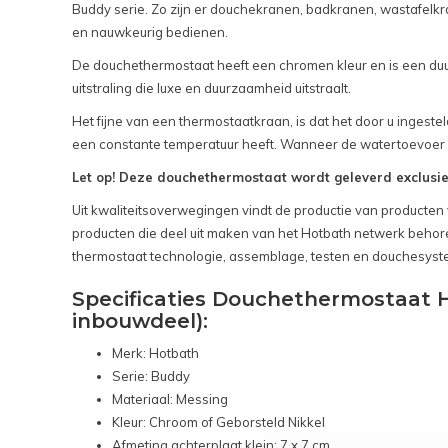
Buddy serie. Zo zijn er douchekranen, badkranen, wastafelkr
en nauwkeurig bedienen.
De douchethermostaat heeft een chromen kleur en is een du
uitstraling die luxe en duurzaamheid uitstraalt.
Het fijne van een thermostaatkraan, is dat het door u ingeste
een constante temperatuur heeft. Wanneer de watertoevoer wij
Let op! Deze douchethermostaat wordt geleverd exclusie
Uit kwaliteitsoverwegingen vindt de productie van producten v
producten die deel uit maken van het Hotbath netwerk behor
thermostaat technologie, assemblage, testen en douchesys
Specificaties Douchethermostaat H
inbouwdeel):
Merk: Hotbath
Serie: Buddy
Materiaal: Messing
Kleur: Chroom of Geborsteld Nikkel
Afmeting achterplaat klein: 7 x 7 cm