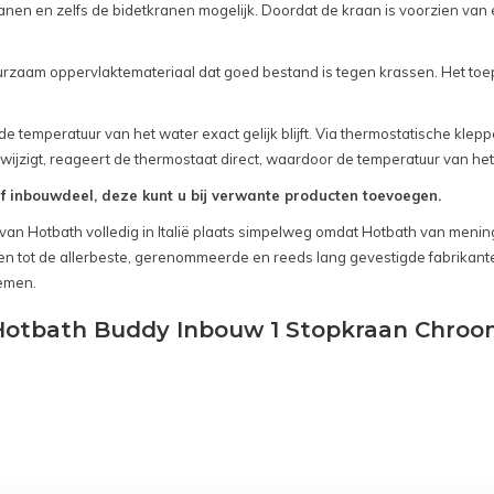
anen en zelfs de bidetkranen mogelijk. Doordat de kraan is voorzien van
urzaam oppervlaktemateriaal dat goed bestand is tegen krassen. Het to
lde temperatuur van het water exact gelijk blijft. Via thermostatische kl
zigt, reageert de thermostaat direct, waardoor de temperatuur van het wat
f inbouwdeel, deze kunt u bij verwante producten toevoegen.
an Hotbath volledig in Italië plaats simpelweg omdat Hotbath van mening i
en tot de allerbeste, gerenommeerde en reeds lang gevestigde fabrikant
temen.
otbath Buddy Inbouw 1 Stopkraan Chroom 