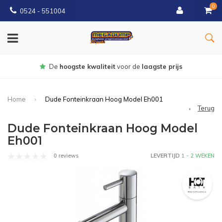
0
0524 - 551004
liteit
voor de
laagste prijs
Gratis
b
Home
Dude Fonteinkraan Hoog Model Eh001
Terug
Dude Fonteinkraan Hoog Model
Eh001
0 reviews
LEVERTIJD
1 - 2 WEKEN