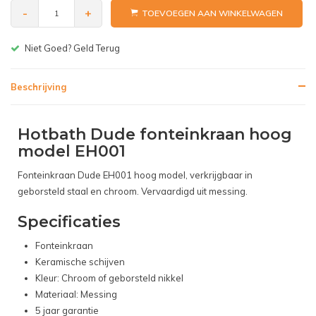
-
+
TOEVOEGEN AAN WINKELWAGEN
Niet Goed? Geld Terug
Gr
Beschrijving
Hotbath Dude fonteinkraan hoog
model EH001
Fonteinkraan Dude EH001 hoog model, verkrijgbaar in
geborsteld staal en chroom. Vervaardigd uit messing.
Specificaties
Fonteinkraan
Keramische schijven
Kleur: Chroom of geborsteld nikkel
Materiaal: Messing
5 jaar garantie