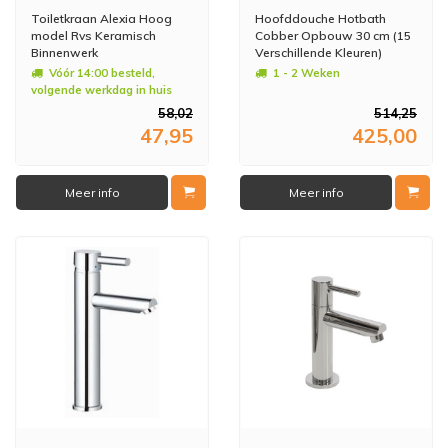
Toiletkraan Alexia Hoog
Hoofddouche Hotbath
model Rvs Keramisch
Cobber Opbouw 30 cm (15
Binnenwerk
Verschillende Kleuren)
Vóór 14:00 besteld,
1 - 2 Weken
volgende werkdag in huis
58,02
514,25
47,95
425,00
Meer info
Meer info