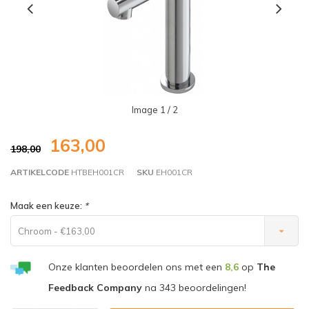
Image
1
/ 2
163,00
198,00
ARTIKELCODE
HTBEH001CR
SKU
EH001CR
Maak een keuze:
*
Chroom - €163,00
Onze klanten beoordelen ons met een
8,6
op
The
Feedback Company
na
343
beoordelingen!