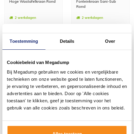
Hoge Wastafelkraan Rond
Fonteinkraan Sani-Sub
Rond
2 werkdagen
2 werkdagen
177,00
63,00
145,60
52,00
Toestemming
Details
Over
Meer info
Meer info
Cookiebeleid van Megadump
Bij Megadump gebruiken we cookies en vergelijkbare
technieken om onze website goed te laten functioneren,
je ervaring te verbeteren, en gepersonaliseerde inhoud en
#mijndroombadkamer
advertenties aan te bieden. Door op 'Alle cookies
toestaan' te klikken, geef je toestemming voor het
Wij geloven in de kracht van delen. Deel jouw
gebruik van alle cookies zoals beschreven in ons beleid.
badkamer op Instagram met #mijndroombadkamer
en tag @megadumpnl. Samen bouwen we een
inspirerende omgeving vol met unieke
badkamerstijlen. Doe je mee?
Alles toestaan