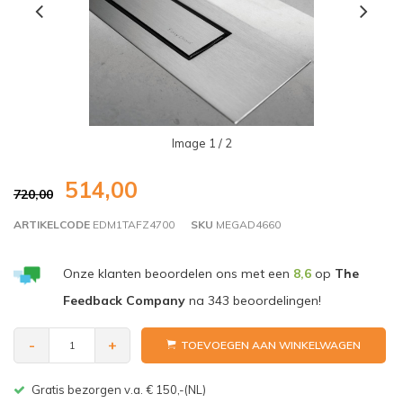
Image
1
/ 2
514,00
720,00
ARTIKELCODE
EDM1TAFZ4700
SKU
MEGAD4660
Onze klanten beoordelen ons met een
8,6
op
The
Feedback Company
na
343
beoordelingen!
-
+
TOEVOEGEN AAN WINKELWAGEN
Gratis bezorgen v.a. € 150,-(NL)