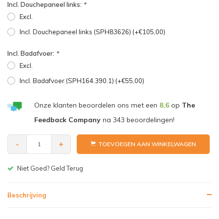
Incl. Douchepaneel links:
*
Excl.
Incl. Douchepaneel links (SPH83626) (+€105,00)
Incl. Badafvoer:
*
Excl.
Incl. Badafvoer (SPH164.390.1) (+€55,00)
Onze klanten beoordelen ons met een
8,6
op
The
Feedback Company
na
343
beoordelingen!
-
+
TOEVOEGEN AAN WINKELWAGEN
Gratis bezorgen v.a. € 150,-(NL)
Beschrijving