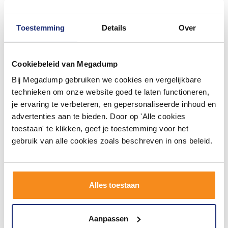
Toestemming
Details
Over
Cookiebeleid van Megadump
#mijndroombadkamer
Bij Megadump gebruiken we cookies en vergelijkbare
Wij geloven in de kracht van delen. Deel jouw
technieken om onze website goed te laten functioneren,
badkamer op Instagram met #mijndroombadkamer
je ervaring te verbeteren, en gepersonaliseerde inhoud en
en tag @megadumpnl. Samen bouwen we een
inspirerende omgeving vol met unieke
advertenties aan te bieden. Door op 'Alle cookies
badkamerstijlen. Doe je mee?
toestaan' te klikken, geef je toestemming voor het
gebruik van alle cookies zoals beschreven in ons beleid.
Alles toestaan
Aanpassen