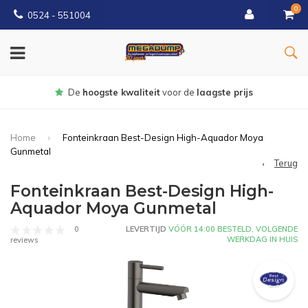
0
0524 - 551004
Gratis
bezorgd vanaf €150
Home
Fonteinkraan Best-Design High-Aquador Moya
Gunmetal
Terug
Fonteinkraan Best-Design High-
Aquador Moya Gunmetal
0
LEVERTIJD
VÓÓR 14:00 BESTELD, VOLGENDE
WERKDAG IN HUIS
reviews