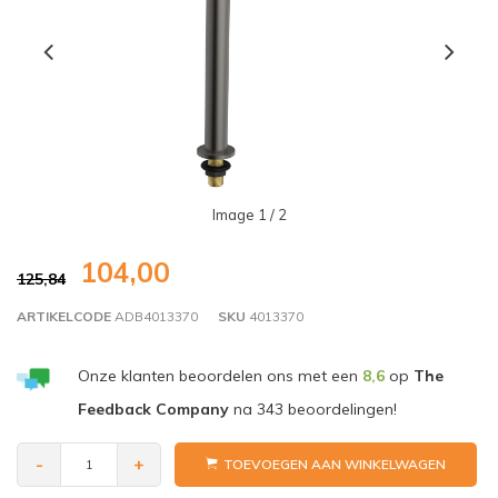
Image
1
/ 2
104,00
125,84
ARTIKELCODE
ADB4013370
SKU
4013370
Onze klanten beoordelen ons met een
8,6
op
The
Feedback Company
na
343
beoordelingen!
-
+
TOEVOEGEN AAN WINKELWAGEN