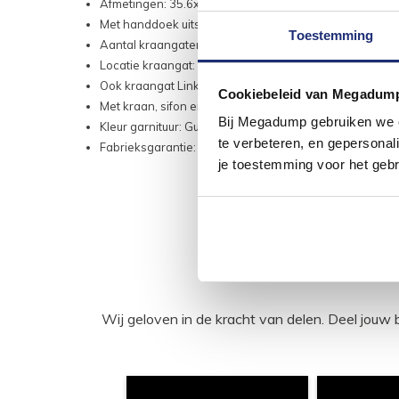
Afmetingen: 35.6x20.3x15.9 cm
Met handdoek uitsparing
Toestemming
Aantal kraangaten: 1
Locatie kraangat: Rechts
Ook kraangat Links verkrijgbaar
Cookiebeleid van Megadum
Met kraan, sifon en afvoerplug
Bij Megadump gebruiken we co
Kleur garnituur: Gunmetal
te verbeteren, en gepersonali
Fabrieksgarantie: 2 jaar
je toestemming voor het gebr
Wij geloven in de kracht van delen. Deel j