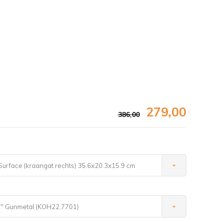
279,00
386,00
rface (kraangat rechts) 35.6x20.3x15.9 cm
Afbeelding vergroten
" Gunmetal (KOH22.7701)