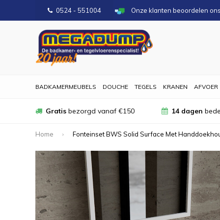
0524 - 551004
Onze klanten beoordelen on
BADKAMERMEUBELS
DOUCHE
TEGELS
KRANEN
AFVOER
Gratis
bezorgd vanaf €150
14 dagen
bede
Home
Fonteinset BWS Solid Surface Met Handdoekhou