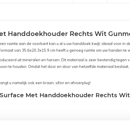
Met Handdoekhouder Rechts Wit Gunm
 ruimte aan de voorkant kan u al u uw handdoek kwijt, ideaal voor in de
het formaat van 35.6x20.3x15.9 cm heeft u genoeg ruimte om uw handen te
uceerd uit mineralen en harsen. Dit materiaal is zeer bestendig tegen voch
 schoon te houden. Omdat het door en door van hetzelfde materiaal bestaa
tvangt u namelijk ook een kraan, sifon en afvoerplug!
id Surface Met Handdoekhouder Rechts Wi