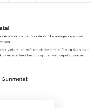
etal
 kleine toilet ruimte. Door de strakke vormgeving en mat
 wassen.
t, vlekken, en zelfs chemische stoffen. Er trekt dus niets in,
t, kunnen eventuele beschadigingen weg gepolijst worden.
t Gunmetal: