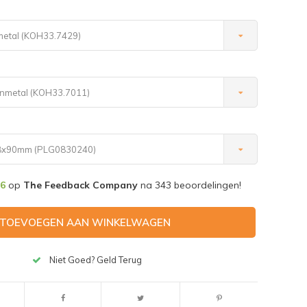
metal (KOH33.7429)
unmetal (KOH33.7011)
 M8x90mm (PLG0830240)
,6
op
The Feedback Company
na
343
beoordelingen!
TOEVOEGEN AAN WINKELWAGEN
Niet Goed? Geld Terug