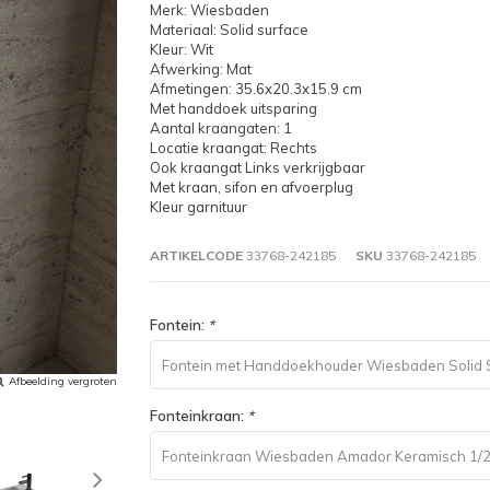
Merk: Wiesbaden
Materiaal: Solid surface
Kleur: Wit
Afwerking: Mat
Afmetingen: 35.6x20.3x15.9 cm
Met handdoek uitsparing
Aantal kraangaten: 1
Locatie kraangat: Rechts
Ook kraangat Links verkrijgbaar
Met kraan, sifon en afvoerplug
Kleur garnituur
ARTIKELCODE
33768-242185
SKU
33768-242185
Fontein:
*
Fontein met Handdoekhouder Wiesbaden Solid Su
Afbeelding vergroten
(KOH36.4051)
Fonteinkraan:
*
Fonteinkraan Wiesbaden Amador Keramisch 1/2