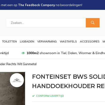
s met een
op
The Feedback Company
na
beoordelingen!
TOILETTEN
LIGBADEN
VERWARMING
WASTAFELS
ACCESSOIRES
M
nktijd
1000m2
showroom in Tiel, Dalen, Wormer & Eindh
der Rechts Wit Gunmetal
FONTEINSET BWS SOLI
HANDDOEKHOUDER RE
CONFORM LEVERTIJD