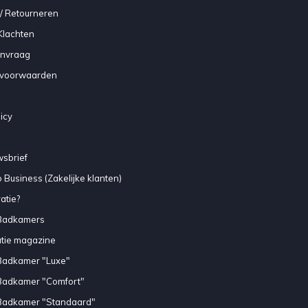
/ Retourneren
Klachten
anvraag
voorwaarden
icy
sbrief
 Business (Zakelijke klanten)
atie?
Badkamers
atie magazine
Badkamer "Luxe"
Badkamer "Comfort"
Badkamer "Standaard"