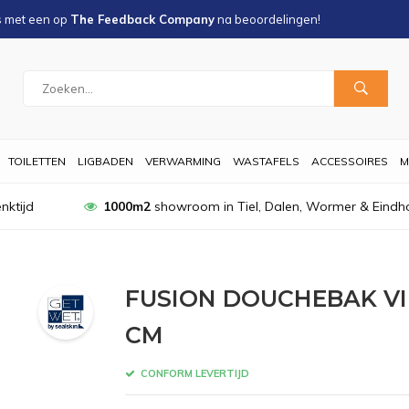
s met een
op
The Feedback Company
na
beoordelingen!
TOILETTEN
LIGBADEN
VERWARMING
WASTAFELS
ACCESSOIRES
M
nktijd
1000m2
showroom in Tiel, Dalen, Wormer & Eindh
FUSION DOUCHEBAK V
CM
CONFORM LEVERTIJD