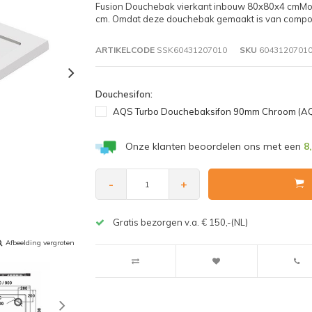
Fusion Douchebak vierkant inbouw 80x80x4 cmMoo
cm. Omdat deze douchebak gemaakt is van compos
ARTIKELCODE
SSK60431207010
SKU
6043120701
Douchesifon:
AQS Turbo Douchebaksifon 90mm Chroom (AQ
Onze klanten beoordelen ons met een
8
-
+
Gratis bezorgen v.a. € 150,-(NL)
Afbeelding vergroten