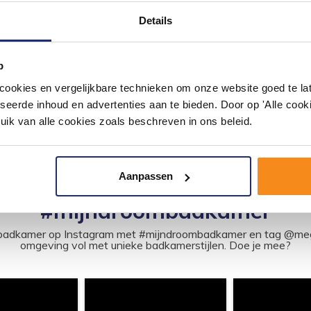
r Liberty Douchebak
ant 100X100X4 Cm
Details
Liberty douchebak vierkant
4 cmMooie doucheb...
264,99
p
219,00
okies en vergelijkbare technieken om onze website goed te late
seerde inhoud en advertenties aan te bieden. Door op 'Alle cooki
uik van alle cookies zoals beschreven in ons beleid.
Aanpassen
#mijndroombadkamer
ouw badkamer op Instagram met #mijndroombadkamer en tag @m
omgeving vol met unieke badkamerstijlen. Doe je mee?