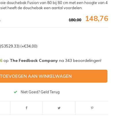
ie douchebak Fusion van 80 bij 80 cm met een hoogte van 4
iet heeft de douchebak een aantal voordelen.
148,76
180,00
0
S3529.33) (+€34,00)
,6
op
The Feedback Company
na
343
beoordelingen!
TOEVOEGEN AAN WINKELWAGEN
Niet Goed? Geld Terug
Afbeelding vergroten