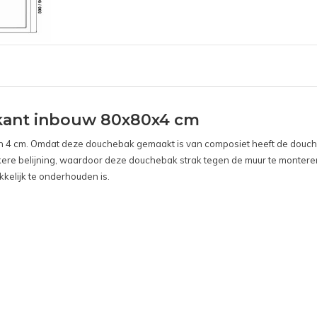
kant inbouw 80x80x4 cm
n 4 cm. Omdat deze douchebak gemaakt is van composiet heeft de douche
rakkere belijning, waardoor deze douchebak strak tegen de muur te monte
kkelijk te onderhouden is.