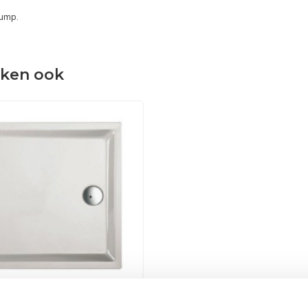
dump.
eken ook