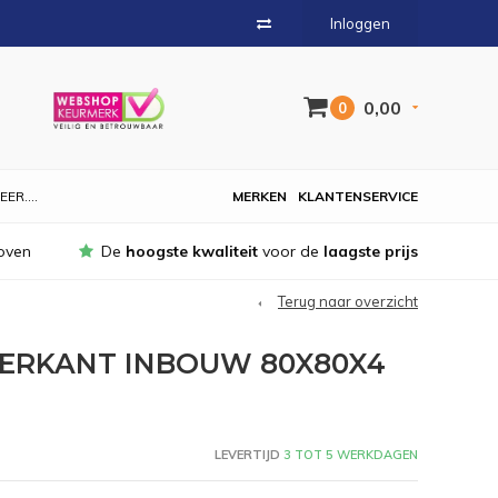
Inloggen
0,00
0
EER....
MERKEN
KLANTENSERVICE
oven
De
hoogste kwaliteit
voor de
laagste prijs
Terug naar overzicht
IERKANT INBOUW 80X80X4
LEVERTIJD
3 TOT 5 WERKDAGEN