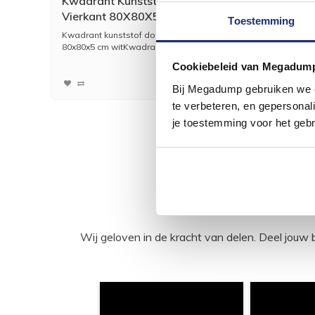
Kwadrant Kunststof Douchebak
Pliege
Vierkant 80X80X5 Cm Wit
Vierk
Toestemming
Kwadrant kunststof douchebak vierkant
Plieger 
80x80x5 cm witKwadrant...
100x100x
145,81
Cookiebeleid van Megadum
120,50
Bij Megadump gebruiken we co
te verbeteren, en gepersonali
je toestemming voor het gebr
Wij geloven in de kracht van delen. Deel j