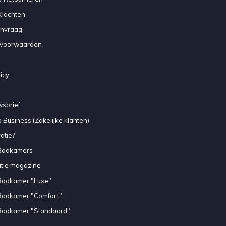
Klachten
anvraag
voorwaarden
icy
sbrief
 Business (Zakelijke klanten)
atie?
Badkamers
atie magazine
Badkamer "Luxe"
Badkamer "Comfort"
Badkamer "Standaard"