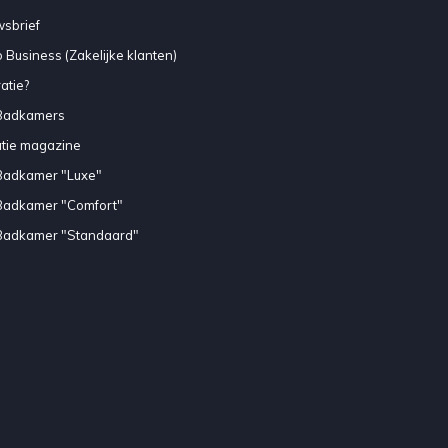
sbrief
 Business (Zakelijke klanten)
atie?
Badkamers
atie magazine
Badkamer "Luxe"
Badkamer "Comfort"
Badkamer "Standaard"