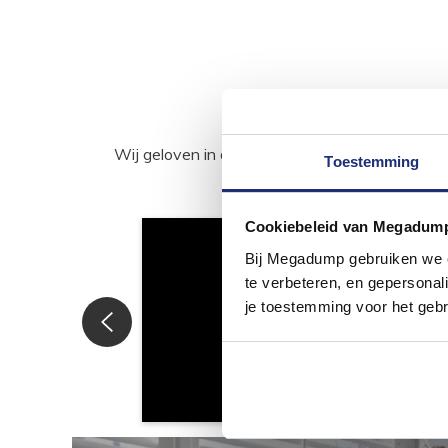
Wij geloven in de kracht van delen. Deel j
Toestemming
Cookiebeleid van Megadum
Bij Megadump gebruiken we co
te verbeteren, en gepersonali
je toestemming voor het gebr