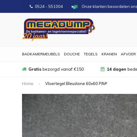
0524 - 551004
Onze klanten beoordelen on
BADKAMERMEUBELS
DOUCHE
TEGELS
KRANEN
AFVOER
Gratis
bezorgd vanaf €150
14 dagen
bede
Home
Vloertegel Bleustone 60x60 P/M²