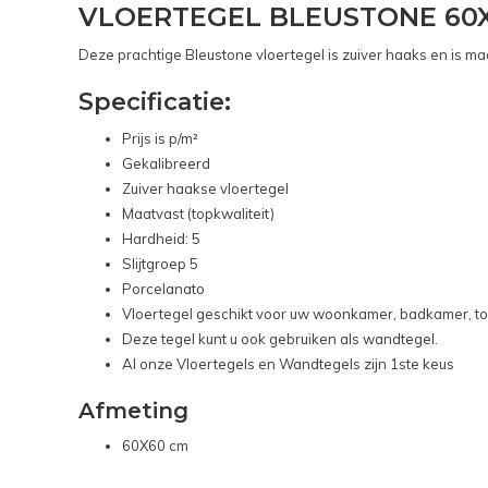
VLOERTEGEL BLEUSTONE 60X
Deze prachtige Bleustone vloertegel is zuiver haaks en is maa
Specificatie:
Prijs is p/m²
Gekalibreerd
Zuiver haakse vloertegel
Maatvast (topkwaliteit)
Hardheid: 5
Slijtgroep 5
Porcelanato
Vloertegel geschikt voor uw woonkamer, badkamer, toi
Deze tegel kunt u ook gebruiken als wandtegel.
Al onze Vloertegels en Wandtegels zijn 1ste keus
Afmeting
60X60 cm