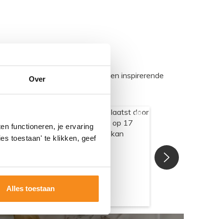
egadumpnl. Samen bouwen we een inspirerende
Over
n functioneren, je ervaring
es toestaan' te klikken, geef
Alles toestaan