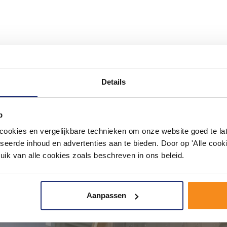
#mijndroombadkamer
ouw badkamer op Instagram met #mijndroombadkamer en tag @m
Details
omgeving vol met unieke badkamerstijlen. Doe je mee?
p
okies en vergelijkbare technieken om onze website goed te late
seerde inhoud en advertenties aan te bieden. Door op 'Alle cooki
uik van alle cookies zoals beschreven in ons beleid.
Aanpassen