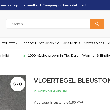
s met een
op
The Feedback Company
na
beoordelingen!
TOILETTEN
LIGBADEN
VERWARMING
WASTAFELS
ACCESSOIRES
M
nktijd
1000m2
showroom in Tiel, Dalen, Wormer & Eindh
VLOERTEGEL BLEUSTON
CONFORM LEVERTIJD
Vloertegel Bleustone 60x60 P/M²