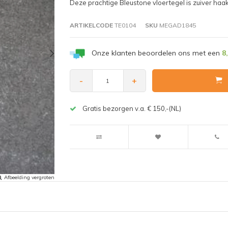
Deze prachtige Bleustone vloertegel is zuiver haak
ARTIKELCODE
TE0104
SKU
MEGAD1845
Onze klanten beoordelen ons met een
8
-
+
Gratis bezorgen v.a. € 150,-(NL)
Afbeelding vergroten