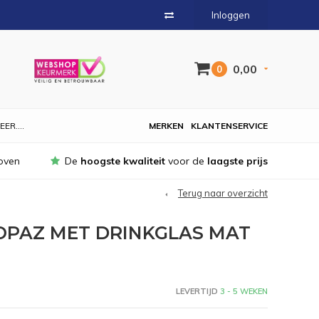
Inloggen
0,00
0
EER....
MERKEN
KLANTENSERVICE
oven
De
hoogste kwaliteit
voor de
laagste prijs
Terug naar overzicht
OPAZ MET DRINKGLAS MAT
LEVERTIJD
3 - 5 WEKEN