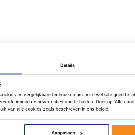
Details
#mijndroombadkamer
ouw badkamer op Instagram met #mijndroombadkamer en tag @m
omgeving vol met unieke badkamerstijlen. Doe je mee?
p
okies en vergelijkbare technieken om onze website goed te late
seerde inhoud en advertenties aan te bieden. Door op 'Alle cooki
uik van alle cookies zoals beschreven in ons beleid.
Aanpassen