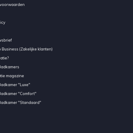
voorwaarden
icy
sbrief
 Business (Zakelijke klanten)
atie?
Badkamers
atie magazine
Badkamer "Luxe"
Badkamer "Comfort"
Badkamer "Standaard"