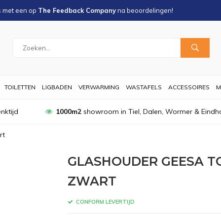
s met een
op
The Feedback Company
na
beoordelingen!
TOILETTEN
LIGBADEN
VERWARMING
WASTAFELS
ACCESSOIRES
M
nktijd
1000m2
showroom in Tiel, Dalen, Wormer & Eindh
rt
GLASHOUDER GEESA T
ZWART
CONFORM LEVERTIJD