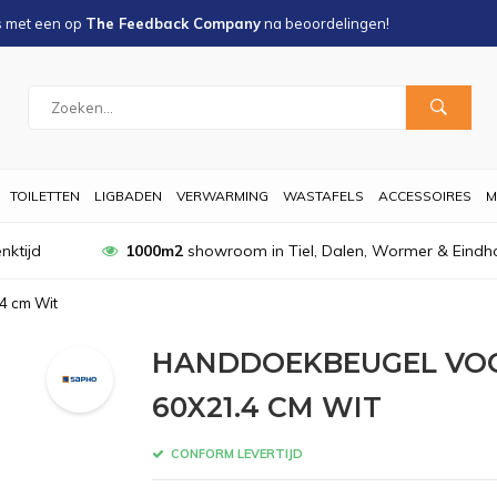
s met een
op
The Feedback Company
na
beoordelingen!
TOILETTEN
LIGBADEN
VERWARMING
WASTAFELS
ACCESSOIRES
M
nktijd
1000m2
showroom in Tiel, Dalen, Wormer & Eindh
4 cm Wit
HANDDOEKBEUGEL VO
60X21.4 CM WIT
CONFORM LEVERTIJD