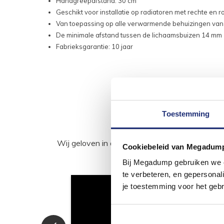
Handgreepafstand: 30 cm
Geschikt voor installatie op radiatoren met rechte en 
Van toepassing op alle verwarmende behuizingen van
De minimale afstand tussen de lichaamsbuizen 14 mm
Fabrieksgarantie: 10 jaar
Toestemming
Wij geloven in de kracht van delen. Deel j
Cookiebeleid van Megadum
Bij Megadump gebruiken we co
te verbeteren, en gepersonali
je toestemming voor het gebr