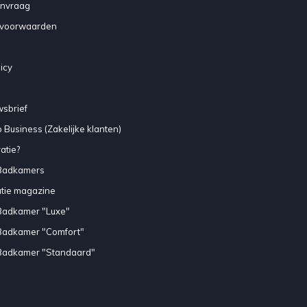
anvraag
voorwaarden
icy
sbrief
 Business (Zakelijke klanten)
atie?
Badkamers
atie magazine
Badkamer "Luxe"
Badkamer "Comfort"
Badkamer "Standaard"