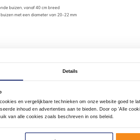
ronde buizen, vanaf 40 cm breed
 buizen met een diameter van 20-22 mm
Details
#mijndroombadkamer
ouw badkamer op Instagram met #mijndroombadkamer en tag @m
p
omgeving vol met unieke badkamerstijlen. Doe je mee?
okies en vergelijkbare technieken om onze website goed te late
seerde inhoud en advertenties aan te bieden. Door op 'Alle cooki
uik van alle cookies zoals beschreven in ons beleid.