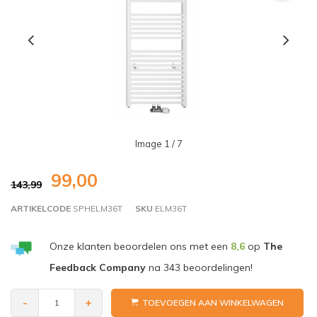
Image
1
/ 7
99,00
143,99
ARTIKELCODE
SPHELM36T
SKU
ELM36T
Onze klanten beoordelen ons met een
8,6
op
The
Feedback Company
na
343
beoordelingen!
-
+
TOEVOEGEN AAN WINKELWAGEN