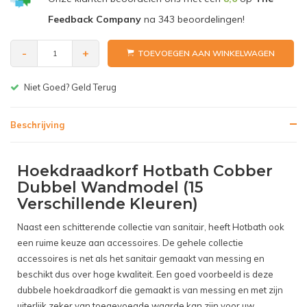
Feedback Company
na
343
beoordelingen!
-
+
TOEVOEGEN AAN WINKELWAGEN
Gratis bezorgen v.a. € 150,-(NL)
Beschrijving
Hoekdraadkorf Hotbath Cobber
Dubbel Wandmodel (15
Verschillende Kleuren)
Naast een schitterende collectie van sanitair, heeft Hotbath ook
een ruime keuze aan accessoires. De gehele collectie
accessoires is net als het sanitair gemaakt van messing en
beschikt dus over hoge kwaliteit. Een goed voorbeeld is deze
dubbele hoekdraadkorf die gemaakt is van messing en met zijn
uiterlijk zeker van toegevoegde waarde kan zijn voor uw