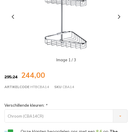
Image
1
/ 3
244,00
295,24
ARTIKELCODE
HTBCBA14
SKU
CBA14
Verschillende kleuren:
*
Chroom (CBA14CR)
Onze klanten beoordelen ons met een
8,6
op
The