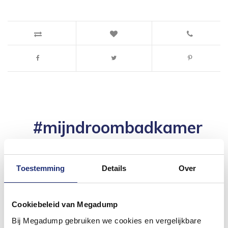
#mijndroombadkamer
Wij geloven in de kracht van delen. Deel jouw
badkamer op Instagram met #mijndroombadkamer
en tag @megadumpnl. Samen bouwen we een
Toestemming
Details
Over
inspirerende omgeving vol met unieke
badkamerstijlen. Doe je mee?
Cookiebeleid van Megadump
Bij Megadump gebruiken we cookies en vergelijkbare