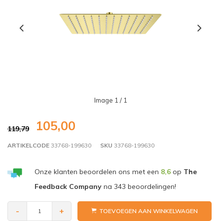
Image
1
/ 1
105,00
119,79
ARTIKELCODE
33768-199630
SKU
33768-199630
Onze klanten beoordelen ons met een
8,6
op
The
Feedback Company
na
343
beoordelingen!
-
+
TOEVOEGEN AAN WINKELWAGEN