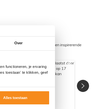
Over
egadumpnl. Samen bouwen we een inspirerende
n functioneren, je ervaring
es toestaan' te klikken, geef
Alles toestaan