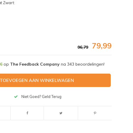
t Zwart:
79,99
96,79
,6
op
The Feedback Company
na
343
beoordelingen!
TOEVOEGEN AAN WINKELWAGEN
Niet Goed? Geld Terug
Afbeelding vergroten