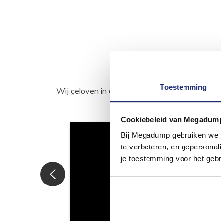
Toestemming
Wij geloven in de kracht van delen. Deel j
Cookiebeleid van Megadum
Bij Megadump gebruiken we co
te verbeteren, en gepersonali
je toestemming voor het gebr