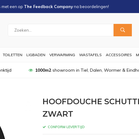
s met een
op
The Feedback Company
na
beoordelingen!
TOILETTEN
LIGBADEN
VERWARMING
WASTAFELS
ACCESSOIRES
M
nktijd
1000m2
showroom in Tiel, Dalen, Wormer & Eindh
HOOFDOUCHE SCHUTTE
ZWART
CONFORM LEVERTIJD