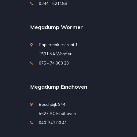
0344 - 621186
Megadump Wormer
Papiermakerstraat 1
1531 NA Wormer
075 - 74 000 20
Megadump Eindhoven
Boschdijk 944
5627 AC Eindhoven
040-741 00 41