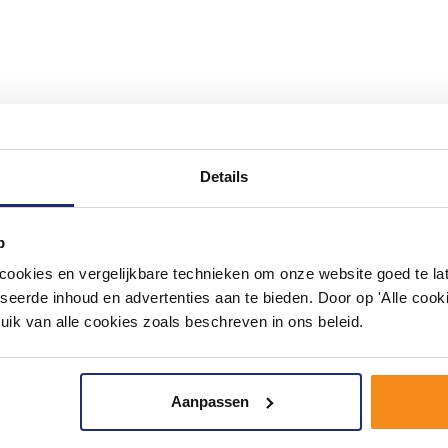
#mijndroombadkamer
Details
ouw badkamer op Instagram met #mijndroombadkamer en tag @m
omgeving vol met unieke badkamerstijlen. Doe je mee?
p
okies en vergelijkbare technieken om onze website goed te late
seerde inhoud en advertenties aan te bieden. Door op 'Alle cooki
uik van alle cookies zoals beschreven in ons beleid.
Aanpassen