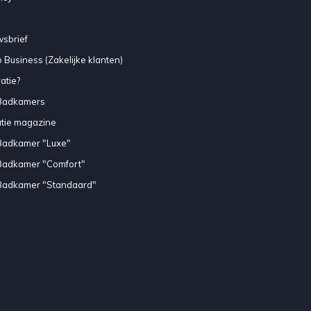
sbrief
 Business (Zakelijke klanten)
atie?
Badkamers
atie magazine
Badkamer "Luxe"
Badkamer "Comfort"
Badkamer "Standaard"