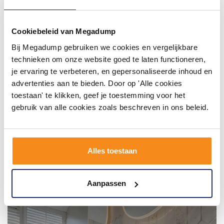
#mijndroombadkamer
Wij geloven in de kracht van delen. Deel jouw
Cookiebeleid van Megadump
badkamer op Instagram met #mijndroombadkamer
en tag @megadumpnl. Samen bouwen we een
Bij Megadump gebruiken we cookies en vergelijkbare
inspirerende omgeving vol met unieke
badkamerstijlen. Doe je mee?
technieken om onze website goed te laten functioneren,
je ervaring te verbeteren, en gepersonaliseerde inhoud en
advertenties aan te bieden. Door op 'Alle cookies
toestaan' te klikken, geef je toestemming voor het
gebruik van alle cookies zoals beschreven in ons beleid.
Alles toestaan
Aanpassen