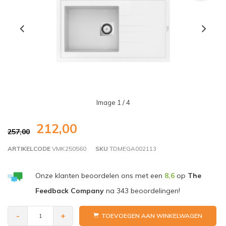
Image
1
/ 4
212,00
257,00
ARTIKELCODE
VMK250560
SKU
TDMEGA002113
Onze klanten beoordelen ons met een
8,6
op
The
Feedback Company
na
343
beoordelingen!
-
+
TOEVOEGEN AAN WINKELWAGEN