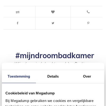
#mijndroombadkamer
Wij geloven in de kracht van delen. Deel jouw
badkamer op Instagram met #mijndroombadkamer
en tag @megadumpnl. Samen bouwen we een
inspirerende omgeving vol met unieke
Toestemming
Details
Over
badkamerstijlen. Doe je mee?
Cookiebeleid van Megadump
Bij Megadump gebruiken we cookies en vergelijkbare