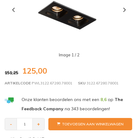
Image
1
/ 2
125,00
151,25
ARTIKELCODE
PWL3122.67280.78001
SKU
3122.67280.78001
Onze klanten beoordelen ons met een
8,6
op
The
Feedback Company
na
343
beoordelingen!
-
+
TOEVOEGEN AAN WINKELWAGEN