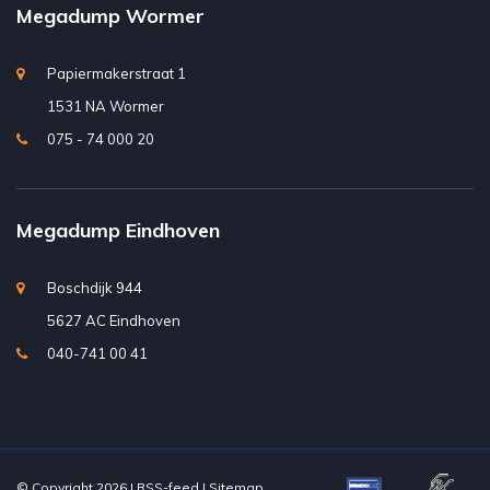
Megadump Wormer
Papiermakerstraat 1
1531 NA Wormer
075 - 74 000 20
Megadump Eindhoven
Boschdijk 944
5627 AC Eindhoven
040-741 00 41
© Copyright 2026 |
RSS-feed
|
Sitemap