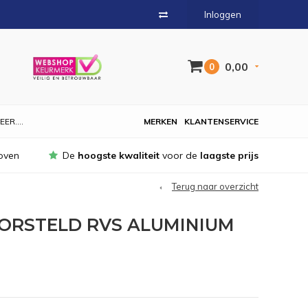
Inloggen
0,00
0
EER....
MERKEN
KLANTENSERVICE
oven
De
hoogste kwaliteit
voor de
laagste prijs
Terug naar overzicht
BORSTELD RVS ALUMINIUM