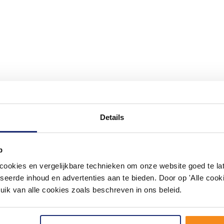
Details
#mijndroombadkamer
ouw badkamer op Instagram met #mijndroombadkamer en tag @m
p
omgeving vol met unieke badkamerstijlen. Doe je mee?
okies en vergelijkbare technieken om onze website goed te late
seerde inhoud en advertenties aan te bieden. Door op 'Alle cooki
uik van alle cookies zoals beschreven in ons beleid.