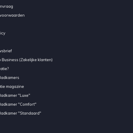
anvraag
voorwaarden
icy
sbrief
 Business (Zakelijke klanten)
atie?
Badkamers
atie magazine
Badkamer "Luxe"
Badkamer "Comfort"
Badkamer "Standaard"