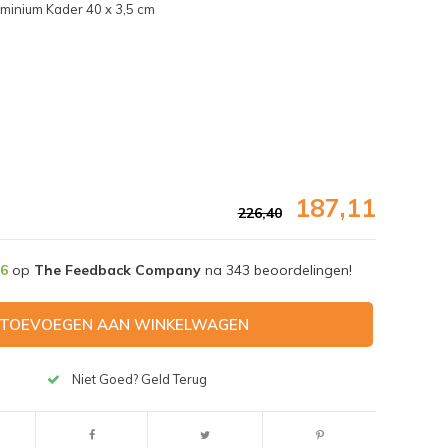
uminium Kader 40 x 3,5 cm
187,11
226,40
,6
op
The Feedback Company
na
343
beoordelingen!
TOEVOEGEN AAN WINKELWAGEN
Afbeelding vergroten
Niet Goed? Geld Terug