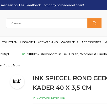
s met een
op
The Feedback Company
na
beoordelingen!
TOILETTEN
LIGBADEN
VERWARMING
WASTAFELS
ACCESSOIRES
M
nktijd
1000m2
showroom in Tiel, Dalen, Wormer & Eindh
r 40 x 3,5 cm
INK SPIEGEL ROND GE
KADER 40 X 3,5 CM
CONFORM LEVERTIJD