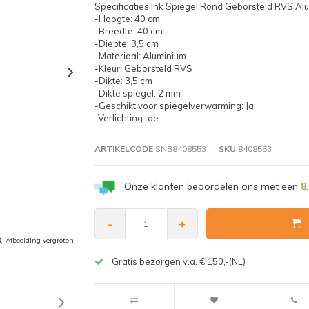
Specificaties Ink Spiegel Rond Geborsteld RVS Al
-Hoogte: 40 cm
-Breedte: 40 cm
-Diepte: 3,5 cm
-Materiaal: Aluminium
-Kleur: Geborsteld RVS
-Dikte: 3,5 cm
-Dikte spiegel: 2 mm
-Geschikt voor spiegelverwarming: Ja
-Verlichting toe
ARTIKELCODE
SNB8408553
SKU
8408553
Onze klanten beoordelen ons met een
8
-
+
Afbeelding vergroten
Gratis bezorgen v.a. € 150,-(NL)