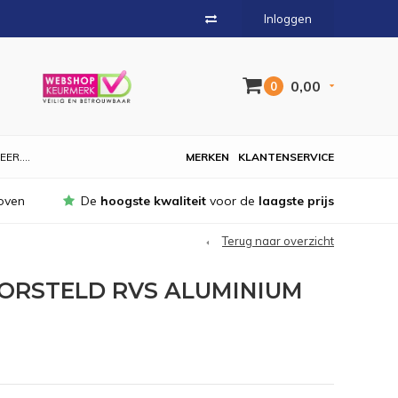
Inloggen
0,00
0
EER....
MERKEN
KLANTENSERVICE
oven
De
hoogste kwaliteit
voor de
laagste prijs
Terug naar overzicht
BORSTELD RVS ALUMINIUM