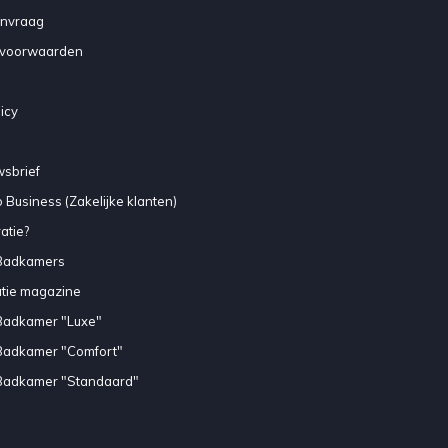
anvraag
voorwaarden
icy
sbrief
 Business (Zakelijke klanten)
atie?
Badkamers
atie magazine
Badkamer "Luxe"
Badkamer "Comfort"
Badkamer "Standaard"