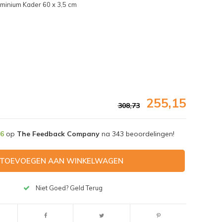
uminium Kader 60 x 3,5 cm
255,15
308,73
,6
op
The Feedback Company
na
343
beoordelingen!
TOEVOEGEN AAN WINKELWAGEN
Afbeelding vergroten
Niet Goed? Geld Terug