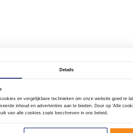
Details
#mijndroombadkamer
ouw badkamer op Instagram met #mijndroombadkamer en tag @m
p
omgeving vol met unieke badkamerstijlen. Doe je mee?
okies en vergelijkbare technieken om onze website goed te late
seerde inhoud en advertenties aan te bieden. Door op 'Alle cooki
uik van alle cookies zoals beschreven in ons beleid.