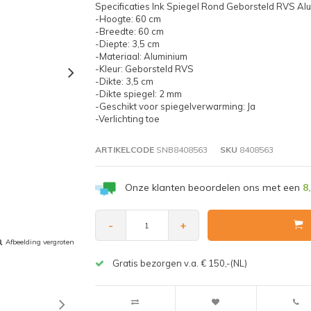
Specificaties Ink Spiegel Rond Geborsteld RVS Al
-Hoogte: 60 cm
-Breedte: 60 cm
-Diepte: 3,5 cm
-Materiaal: Aluminium
-Kleur: Geborsteld RVS
-Dikte: 3,5 cm
-Dikte spiegel: 2 mm
-Geschikt voor spiegelverwarming: Ja
-Verlichting toe
ARTIKELCODE
SNB8408563
SKU
8408563
Onze klanten beoordelen ons met een
8
-
+
Afbeelding vergroten
Gratis bezorgen v.a. € 150,-(NL)