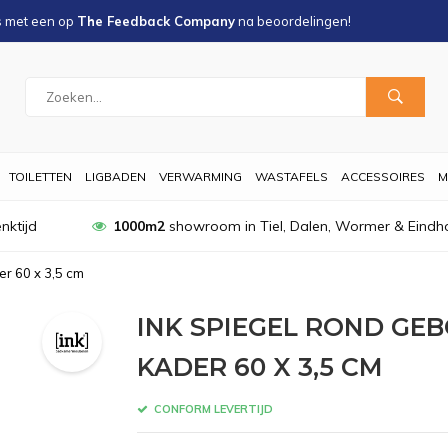
s met een
op
The Feedback Company
na
beoordelingen!
TOILETTEN
LIGBADEN
VERWARMING
WASTAFELS
ACCESSOIRES
M
nktijd
1000m2
showroom in Tiel, Dalen, Wormer & Eindh
r 60 x 3,5 cm
INK SPIEGEL ROND GE
KADER 60 X 3,5 CM
CONFORM LEVERTIJD