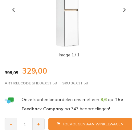
Image
1
/ 1
329,00
398,09
ARTIKELCODE
SHD36.011.58
SKU
36.011.58
Onze klanten beoordelen ons met een
8,6
op
The
Feedback Company
na
343
beoordelingen!
-
+
TOEVOEGEN AAN WINKELWAGEN