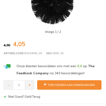
Image
1
/ 2
4,05
4,90
ARTIKELCODE
BWS8091.28
SKU
8091.28
Onze klanten beoordelen ons met een
8,6
op
The
Feedback Company
na
343
beoordelingen!
-
+
TOEVOEGEN AAN WINKELWAGEN
Gratis bezorgen v.a. € 150,-(NL)