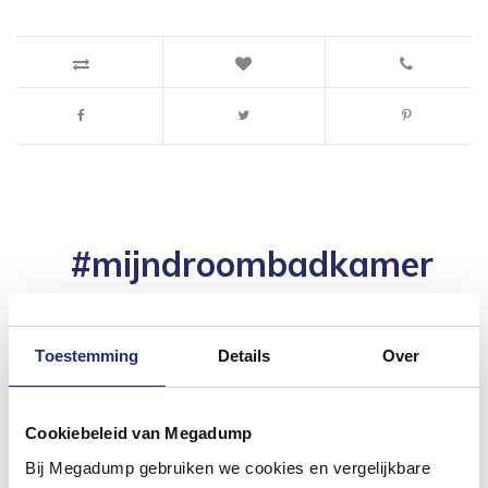
#mijndroombadkamer
Wij geloven in de kracht van delen. Deel jouw
badkamer op Instagram met #mijndroombadkamer
en tag @megadumpnl. Samen bouwen we een
inspirerende omgeving vol met unieke
Toestemming
Details
Over
badkamerstijlen. Doe je mee?
Cookiebeleid van Megadump
Bij Megadump gebruiken we cookies en vergelijkbare