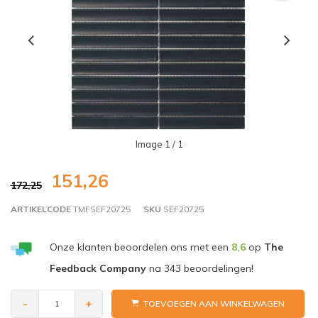
Image
1
/ 1
151,26
172,25
ARTIKELCODE
TMFSEF20725
SKU
SEF20725
Onze klanten beoordelen ons met een
8,6
op
The
Feedback Company
na
343
beoordelingen!
-
+
TOEVOEGEN AAN WINKELWAGEN