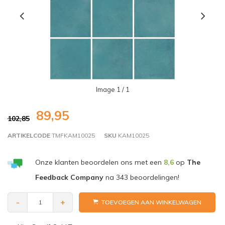
Image
1
/ 1
89,95
102,85
ARTIKELCODE
TMFKAM10025
SKU
KAM10025
Onze klanten beoordelen ons met een
8,6
op
The
Feedback Company
na
343
beoordelingen!
-
+
TOEVOEGEN AAN WINKELWAGEN