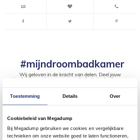
#mijndroombadkamer
Wij geloven in de kracht van delen. Deel jouw
badkamer op Instagram met #mijndroombadkamer
en tag @megadumpnl. Samen bouwen we een
inspirerende omgeving vol met unieke
badkamerstijlen. Doe je mee?
Toestemming
Details
Over
Cookiebeleid van Megadump
Bij Megadump gebruiken we cookies en vergelijkbare
technieken om onze website goed te laten functioneren,