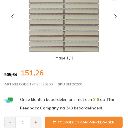
Image
1
/ 1
151,26
205,64
ARTIKELCODE
TMFSEF20200
SKU
SEF20200
Onze klanten beoordelen ons met een
8,6
op
The
Feedback Company
na
343
beoordelingen!
-
+
TOEVOEGEN AAN WINKELWAGEN