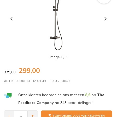
Image
1
/ 3
299,00
379,00
ARTIKELCODE
KOH29.3849
SKU
29.3849
Onze klanten beoordelen ons met een
8,6
op
The
Feedback Company
na
343
beoordelingen!
-
+
TOEVOEGEN AAN WINKELWAGEN