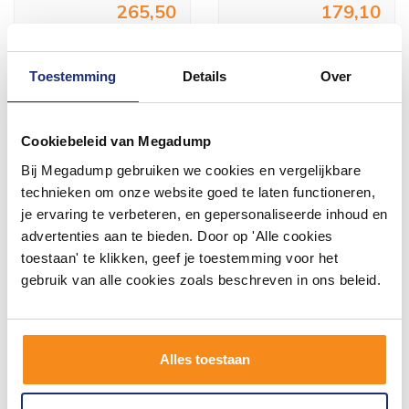
265,50
179,10
Meer info
Meer info
Toestemming
Details
Over
Cookiebeleid van Megadump
Bij Megadump gebruiken we cookies en vergelijkbare
#mijndroombadkamer
technieken om onze website goed te laten functioneren,
je ervaring te verbeteren, en gepersonaliseerde inhoud en
Wij geloven in de kracht van delen. Deel jouw
badkamer op Instagram met #mijndroombadkamer
advertenties aan te bieden. Door op 'Alle cookies
en tag @megadumpnl. Samen bouwen we een
toestaan' te klikken, geef je toestemming voor het
inspirerende omgeving vol met unieke
badkamerstijlen. Doe je mee?
gebruik van alle cookies zoals beschreven in ons beleid.
Alles toestaan