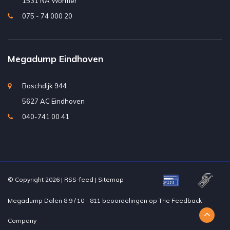
1531 NA Wormer
075 - 74 000 20
Megadump Eindhoven
Boschdijk 944
5627 AC Eindhoven
040-741 00 41
© Copyright 2026 |
RSS-feed
|
Sitemap
Megadump Dalen
8,9
/
10
-
811
beoordelingen op
The Feedback
Company