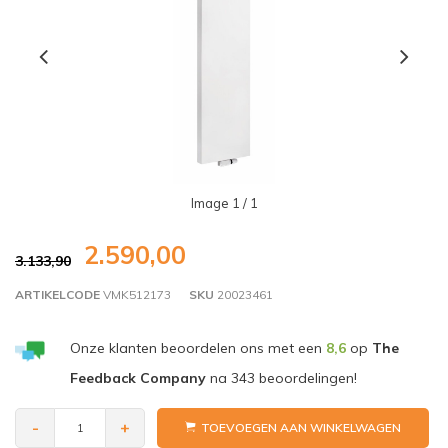
Image
1
/ 1
2.590,00
3.133,90
ARTIKELCODE
VMK512173
SKU
20023461
Onze klanten beoordelen ons met een
8,6
op
The
Feedback Company
na
343
beoordelingen!
-
+
TOEVOEGEN AAN WINKELWAGEN