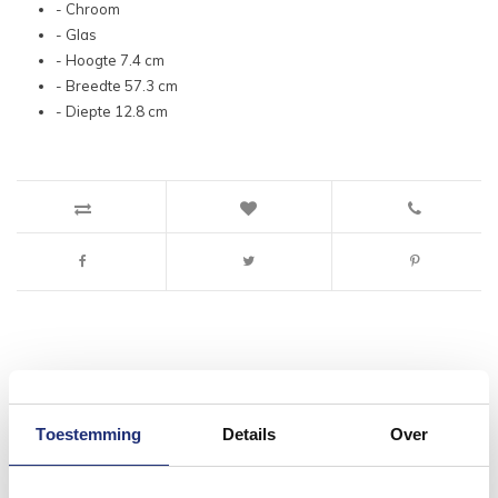
- Chroom
- Glas
- Hoogte 7.4 cm
- Breedte 57.3 cm
- Diepte 12.8 cm
#mijndroombadkamer
Toestemming
Details
Over
Wij geloven in de kracht van delen. Deel jouw
badkamer op Instagram met #mijndroombadkamer
en tag @megadumpnl. Samen bouwen we een