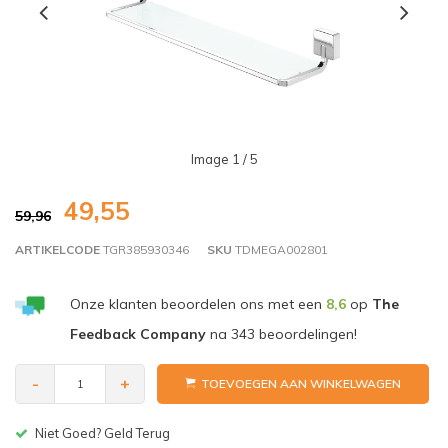
Image
1
/ 5
49,55
59,96
ARTIKELCODE
TGR385930346
SKU
TDMEGA002801
Onze klanten beoordelen ons met een
8,6
op
The
Feedback Company
na
343
beoordelingen!
-
+
TOEVOEGEN AAN WINKELWAGEN
Gratis bezorgen v.a. € 150,-(NL)