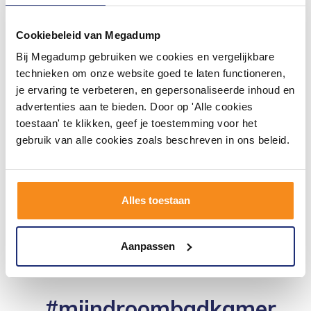
Cookiebeleid van Megadump
Bij Megadump gebruiken we cookies en vergelijkbare
technieken om onze website goed te laten functioneren,
je ervaring te verbeteren, en gepersonaliseerde inhoud en
Fonteinkraan Apollo
Chroom Keramisch
advertenties aan te bieden. Door op 'Alle cookies
Binnenwerk
toestaan' te klikken, geef je toestemming voor het
Vóór 14:00 besteld,
gebruik van alle cookies zoals beschreven in ons beleid.
volgende werkdag in huis
50,76
41,95
Alles toestaan
Meer info
Aanpassen
#mijndroombadkamer