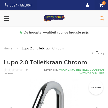
0
0524 - 551004
Gratis
bezorgd vanaf €150
Home
Lupo 2.0 Toiletkraan Chroom
Terug
Lupo 2.0 Toiletkraan Chroom
0
LEVERTIJD
VÓÓR 14:00 BESTELD, VOLGENDE
WERKDAG IN HUIS
reviews