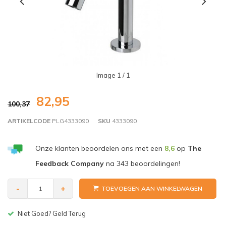
Image
1
/ 1
82,95
100,37
ARTIKELCODE
PLG4333090
SKU
4333090
Onze klanten beoordelen ons met een
8,6
op
The
Feedback Company
na
343
beoordelingen!
-
+
TOEVOEGEN AAN WINKELWAGEN
Gratis bezorgen v.a. € 150,-(NL)