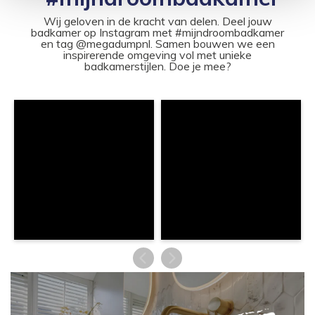
Wij geloven in de kracht van delen. Deel jouw
badkamer op Instagram met #mijndroombadkamer
en tag @megadumpnl. Samen bouwen we een
inspirerende omgeving vol met unieke
badkamerstijlen. Doe je mee?