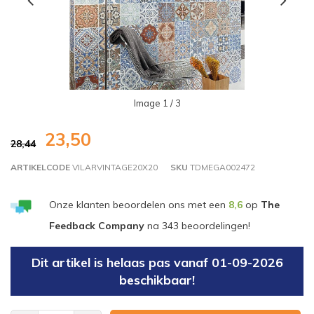
Image
1
/ 3
23,50
28,44
ARTIKELCODE
VILARVINTAGE20X20
SKU
TDMEGA002472
Onze klanten beoordelen ons met een
8,6
op
The
Feedback Company
na
343
beoordelingen!
Dit artikel is helaas pas vanaf 01-09-2026
beschikbaar!