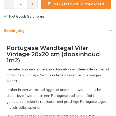
-
+
TOEVOEGEN AAN WINKELWAGEN
ld Terug
Gratis bezorgen v.a
Beschrijving
Portugese Wandtegel Vilar
Vintage 20x20 cm (doosinhoud
1m2)
Genieten van een authentieke, landelijke en sfeervolle keuken of
badkamer? Dan zijn Portugese tegels zeker het overwegen
waard!
Lekker in een warm bad liggen of onder een warme douche
staan, jezelf wanend in een Portugese badkamer. Dat is
genieten en zeker te realiseren met prachtige Portugese tegels
met stijlvolle patronen.