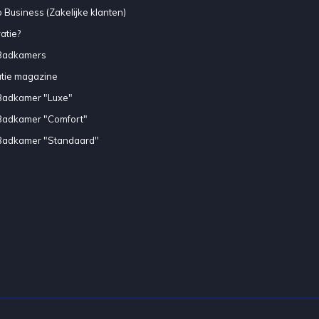
 Business (Zakelijke klanten)
atie?
Badkamers
atie magazine
Badkamer "Luxe"
Badkamer "Comfort"
Badkamer "Standaard"