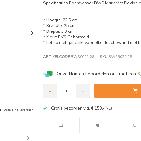
Specificaties Raamwisser BWS Mark Met Flexibel
* Hoogte: 22,5 cm
* Breedte: 25 cm
* Diepte: 3,9 cm
* Kleur: RVS Geborsteld
* Let op niet geschikt voor elke douchewand met 
ARTIKELCODE
BWS9022.28
SKU
BWS9022.28
Onze klanten beoordelen ons met een
8
-
+
Gratis bezorgen v.a. € 150,-(NL)
Afbeelding vergroten