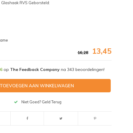
e Glashaak RVS Geborsteld:
frame
13,45
16,28
,6
op
The Feedback Company
na
343
beoordelingen!
TOEVOEGEN AAN WINKELWAGEN
Niet Goed? Geld Terug
Afbeelding vergroten