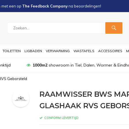
s met een
op
The Feedback Company
na
beoordelingen!
TOILETTEN
LIGBADEN
VERWARMING
WASTAFELS
ACCESSOIRES
M
nktijd
1000m2
showroom in Tiel, Dalen, Wormer & Eindh
RVS Geborsteld
RAAMWISSER BWS MAR
GLASHAAK RVS GEBOR
CONFORM LEVERTIJD