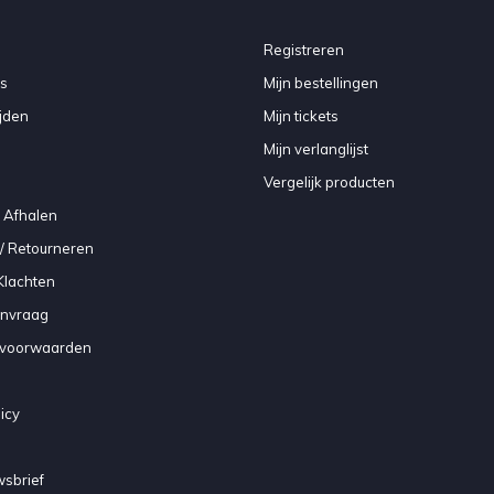
Registreren
s
Mijn bestellingen
jden
Mijn tickets
Mijn verlanglijst
Vergelijk producten
 Afhalen
/ Retourneren
Klachten
anvraag
voorwaarden
icy
sbrief