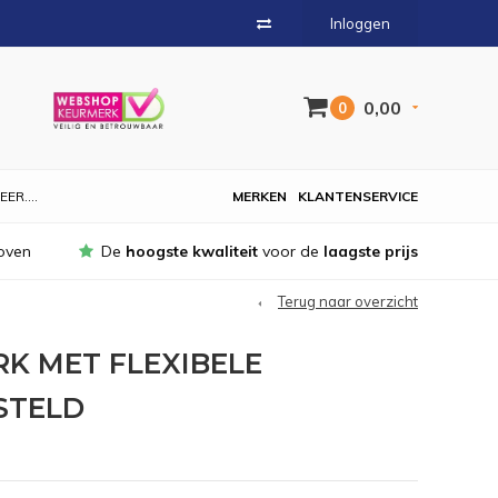
Inloggen
0,00
0
EER....
MERKEN
KLANTENSERVICE
oven
De
hoogste kwaliteit
voor de
laagste prijs
Terug naar overzicht
K MET FLEXIBELE
STELD