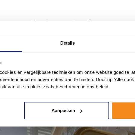
#mijndroombadkamer
ouw badkamer op Instagram met #mijndroombadkamer en tag @m
omgeving vol met unieke badkamerstijlen. Doe je mee?
Details
p
okies en vergelijkbare technieken om onze website goed te late
seerde inhoud en advertenties aan te bieden. Door op 'Alle cooki
uik van alle cookies zoals beschreven in ons beleid.
Aanpassen