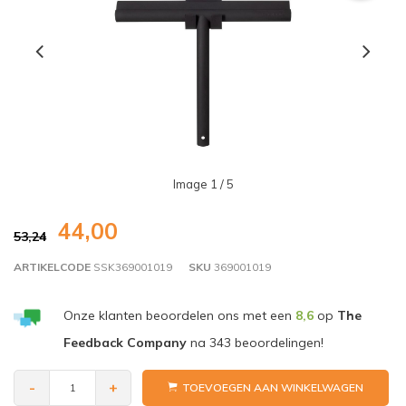
Image
1
/ 5
44,00
53,24
ARTIKELCODE
SSK369001019
SKU
369001019
Onze klanten beoordelen ons met een
8,6
op
The
Feedback Company
na
343
beoordelingen!
-
+
TOEVOEGEN AAN WINKELWAGEN