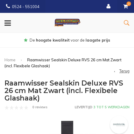
0
0524 - 551004
gste prijs
Gratis
bezorgd vanaf €1
Home
Raamwisser Sealskin Deluxe RVS 26 cm Mat Zwart
(incl. Flexibele Glashaak)
Terug
Raamwisser Sealskin Deluxe RVS
26 cm Mat Zwart (incl. Flexibele
Glashaak)
0 reviews
LEVERTIJD
3 TOT 5 WERKDAGEN