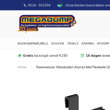
0524 - 551004
Onze klanten beoordelen on
BADKAMERMEUBELS
DOUCHE
TEGELS
KRANEN
AFVOER
Gratis
bezorgd vanaf €150
14 dagen
bede
Home
Raamwisser Wiesbaden Alonzo Met Flexibele G