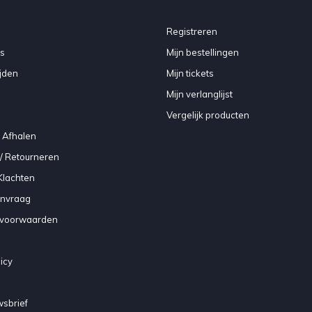
Registreren
s
Mijn bestellingen
jden
Mijn tickets
Mijn verlanglijst
Vergelijk producten
 Afhalen
/ Retourneren
Klachten
anvraag
voorwaarden
icy
sbrief