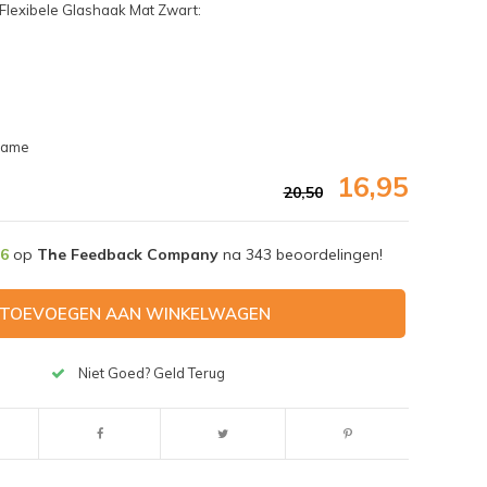
lexibele Glashaak Mat Zwart:
frame
16,95
20,50
,6
op
The Feedback Company
na
343
beoordelingen!
TOEVOEGEN AAN WINKELWAGEN
Niet Goed? Geld Terug
Afbeelding vergroten