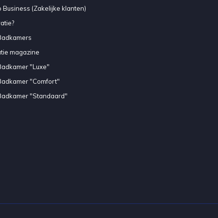
 Business (Zakelijke klanten)
atie?
Badkamers
atie magazine
Badkamer "Luxe"
Badkamer "Comfort"
Badkamer "Standaard"