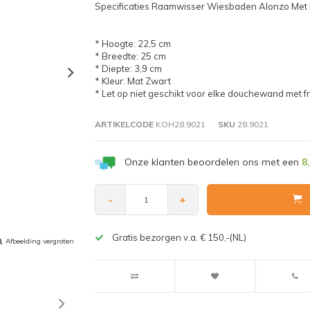
Specificaties Raamwisser Wiesbaden Alonzo Met F
* Hoogte: 22,5 cm
* Breedte: 25 cm
* Diepte: 3,9 cm
* Kleur: Mat Zwart
* Let op niet geschikt voor elke douchewand met 
ARTIKELCODE
KOH28.9021
SKU
28.9021
Onze klanten beoordelen ons met een
8
-
+
Gratis bezorgen v.a. € 150,-(NL)
Afbeelding vergroten