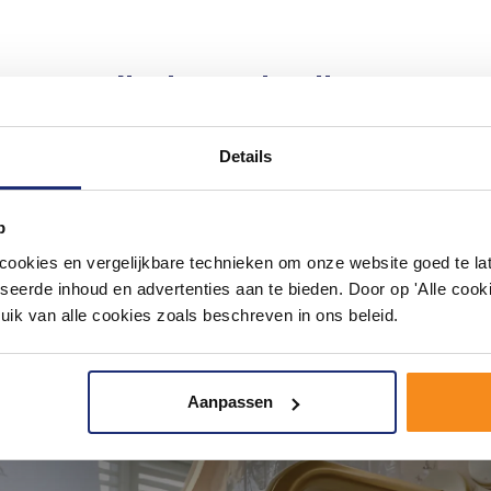
#mijndroombadkamer
ouw badkamer op Instagram met #mijndroombadkamer en tag @m
omgeving vol met unieke badkamerstijlen. Doe je mee?
Details
p
okies en vergelijkbare technieken om onze website goed te late
seerde inhoud en advertenties aan te bieden. Door op 'Alle cooki
uik van alle cookies zoals beschreven in ons beleid.
Aanpassen