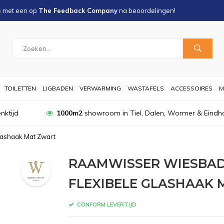
s met een
op
The Feedback Company
na
beoordelingen!
TOILETTEN
LIGBADEN
VERWARMING
WASTAFELS
ACCESSOIRES
M
nktijd
1000m2
showroom in Tiel, Dalen, Wormer & Eindh
lashaak Mat Zwart
RAAMWISSER WIESBAD
FLEXIBELE GLASHAAK
CONFORM LEVERTIJD