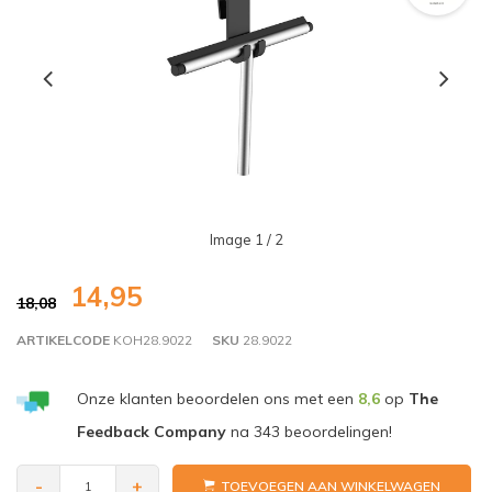
Image
1
/ 2
14,95
18,08
ARTIKELCODE
KOH28.9022
SKU
28.9022
Onze klanten beoordelen ons met een
8,6
op
The
Feedback Company
na
343
beoordelingen!
-
+
TOEVOEGEN AAN WINKELWAGEN