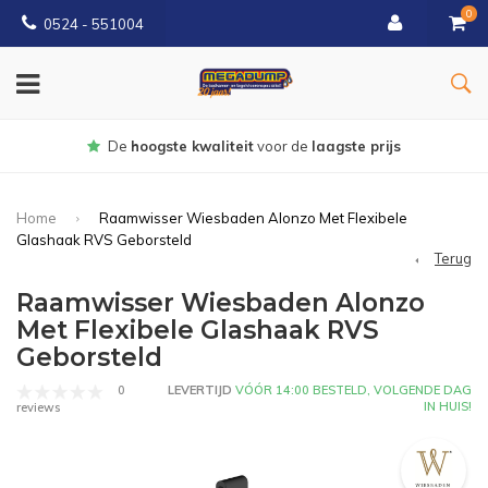
0
0524 - 551004
Gratis
bezorgd vanaf €150
Home
Raamwisser Wiesbaden Alonzo Met Flexibele
Glashaak RVS Geborsteld
Terug
Raamwisser Wiesbaden Alonzo
Met Flexibele Glashaak RVS
Geborsteld
0
LEVERTIJD
VÓÓR 14:00 BESTELD, VOLGENDE DAG
IN HUIS!
reviews