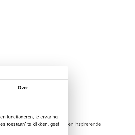
Over
n functioneren, je ervaring
egadumpnl. Samen bouwen we een inspirerende
es toestaan' te klikken, geef