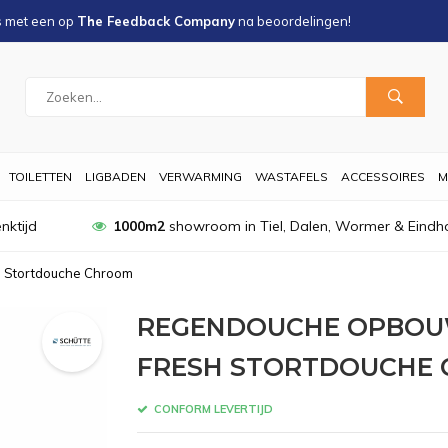
s met een
op
The Feedback Company
na
beoordelingen!
TOILETTEN
LIGBADEN
VERWARMING
WASTAFELS
ACCESSOIRES
M
nktijd
1000m2
showroom in Tiel, Dalen, Wormer & Eindh
h Stortdouche Chroom
REGENDOUCHE OPBOU
FRESH STORTDOUCHE
CONFORM LEVERTIJD