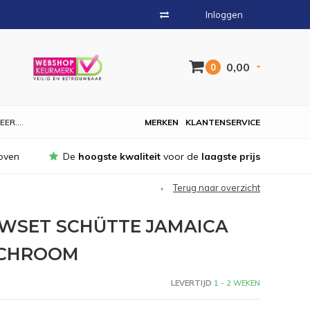
Inloggen
0,00
0
EER....
MERKEN
KLANTENSERVICE
oven
De
hoogste kwaliteit
voor de
laagste prijs
Terug naar overzicht
WSET SCHÜTTE JAMAICA
 CHROOM
LEVERTIJD
1 - 2 WEKEN