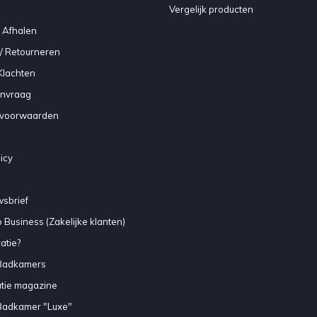
Vergelijk producten
 Afhalen
/ Retourneren
Klachten
anvraag
voorwaarden
icy
sbrief
 Business (Zakelijke klanten)
atie?
Badkamers
atie magazine
Badkamer "Luxe"