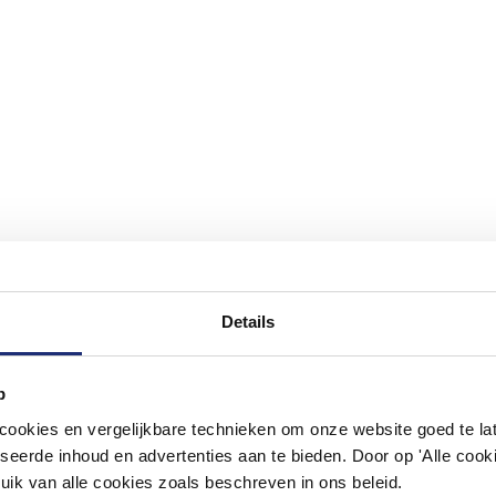
Details
p
#mijndroombadkamer
okies en vergelijkbare technieken om onze website goed te late
ouw badkamer op Instagram met #mijndroombadkamer en tag @m
seerde inhoud en advertenties aan te bieden. Door op 'Alle cooki
omgeving vol met unieke badkamerstijlen. Doe je mee?
uik van alle cookies zoals beschreven in ons beleid.