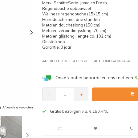
Merk: SchütteSerie: Jamaica Fresh
Regendouche opbouwset
Wellness regendouche (15x15 cm)
Handdouche met drie standen
Metalen doucheslang (150 cm)
Metalen verbindingsslang (70 cm)
Metalen glijstang (lengte ca. 102 cm)
Omstelknop
Garantie: 3 jaar
ARTIKELCODE
ESL60050
SKU
TDMEGA003464
Onze klanten beoordelen ons met een
8
-
+
Afbeelding vergroten
Gratis bezorgen v.a. € 150,-(NL)