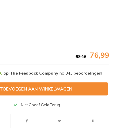
76,99
93,16
,6
op
The Feedback Company
na
343
beoordelingen!
TOEVOEGEN AAN WINKELWAGEN
Afbeelding vergroten
Niet Goed? Geld Terug