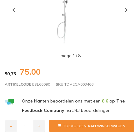
Image
1
/ 8
75,00
90,75
ARTIKELCODE
ESL60090
SKU
TDMEGA003466
Onze klanten beoordelen ons met een
8,6
op
The
Feedback Company
na
343
beoordelingen!
-
+
TOEVOEGEN AAN WINKELWAGEN