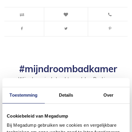
#mijndroombadkamer
Wij geloven in de kracht van delen. Deel jouw
badkamer op Instagram met #mijndroombadkamer
en tag @megadumpnl. Samen bouwen we een
inspirerende omgeving vol met unieke
Toestemming
Details
Over
badkamerstijlen. Doe je mee?
Cookiebeleid van Megadump
Bij Megadump gebruiken we cookies en vergelijkbare