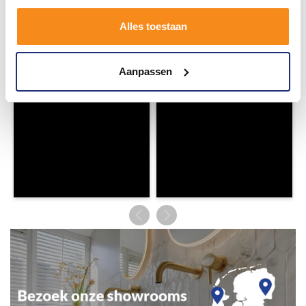
en tag @megadumpnl. Samen bouwen we een
inspirerende omgeving vol met unieke
Alles toestaan
badkamerstijlen. Doe je mee?
Aanpassen