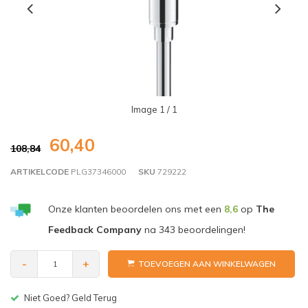
Image
1
/ 1
60,40
108,84
ARTIKELCODE
PLG37346000
SKU
729222
Onze klanten beoordelen ons met een
8,6
op
The
Feedback Company
na
343
beoordelingen!
-
+
TOEVOEGEN AAN WINKELWAGEN
Gratis bezorgen v.a. € 150,-(NL)