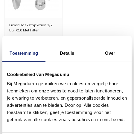
Luxor Hoekstopkraan 1/2
Bui.X10 Met Filter
Vóór 14:00 besteld,
volgende werkdag in huis
Toestemming
Details
Over
18,09
14,95
Cookiebeleid van Megadump
Meer info
Bij Megadump gebruiken we cookies en vergelijkbare
technieken om onze website goed te laten functioneren,
je ervaring te verbeteren, en gepersonaliseerde inhoud en
advertenties aan te bieden. Door op 'Alle cookies
toestaan' te klikken, geef je toestemming voor het
#mijndroombadkamer
gebruik van alle cookies zoals beschreven in ons beleid.
Wij geloven in de kracht van delen. Deel jouw
badkamer op Instagram met #mijndroombadkamer