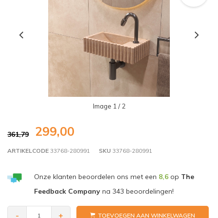
Image
1
/ 2
299,00
361,79
ARTIKELCODE
33768-280991
SKU
33768-280991
Onze klanten beoordelen ons met een
8,6
op
The
Feedback Company
na
343
beoordelingen!
-
+
TOEVOEGEN AAN WINKELWAGEN