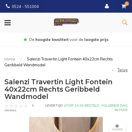
0
0524 - 551004
Gratis
bezorgd vanaf €150
Home
Salenzi Travertin Light Fontein 40x22cm Rechts
Geribbeld Wandmodel
Terug
Salenzi Travertin Light Fontein
40x22cm Rechts Geribbeld
Wandmodel
0
LEVERTIJD
VÓÓR 14:00 BESTELD, VOLGENDE DAG
IN HUIS!
reviews