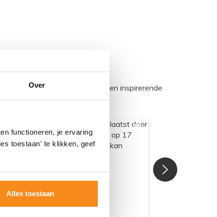
Over
egadumpnl. Samen bouwen we een inspirerende
n functioneren, je ervaring
es toestaan' te klikken, geef
Alles toestaan