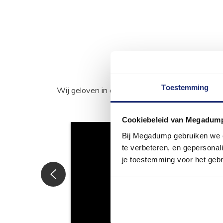
Toestemming
Wij geloven in de kracht van delen. Deel j
Cookiebeleid van Megadum
Bij Megadump gebruiken we co
te verbeteren, en gepersonali
je toestemming voor het gebr