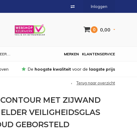
Inloggen
0,00
0
EER....
MERKEN
KLANTENSERVICE
oven
De
hoogste kwaliteit
voor de
laagste prijs
Terug naar overzicht
N CONTOUR MET ZIJWAND
HELDER VEILIGHEIDSGLAS
OUD GEBORSTELD