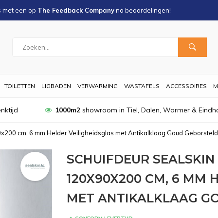
s met een
op
The Feedback Company
na
beoordelingen!
TOILETTEN
LIGBADEN
VERWARMING
WASTAFELS
ACCESSOIRES
M
nktijd
1000m2
showroom in Tiel, Dalen, Wormer & Eindh
x200 cm, 6 mm Helder Veiligheidsglas met Antikalklaag Goud Geborsteld
SCHUIFDEUR SEALSKI
120X90X200 CM, 6 MM 
MET ANTIKALKLAAG G