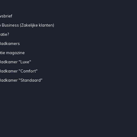
sbrief
 Business (Zakelijke klanten)
atie?
Badkamers
atie magazine
Badkamer "Luxe"
Badkamer "Comfort"
Badkamer "Standaard"