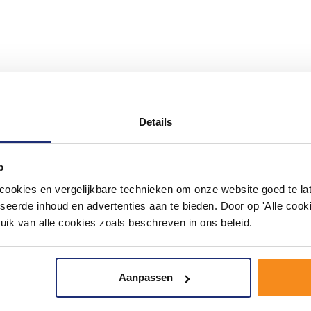
#mijndroombadkamer
Details
ouw badkamer op Instagram met #mijndroombadkamer en tag @m
omgeving vol met unieke badkamerstijlen. Doe je mee?
p
okies en vergelijkbare technieken om onze website goed te late
seerde inhoud en advertenties aan te bieden. Door op 'Alle cooki
uik van alle cookies zoals beschreven in ons beleid.
Aanpassen